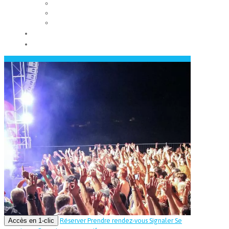
Les conseils municipaux
Les élus
Recrutement
Contact
Actualités
Accès en 1-clic
Réserver
Prendre rendez-vous
Signaler
Se