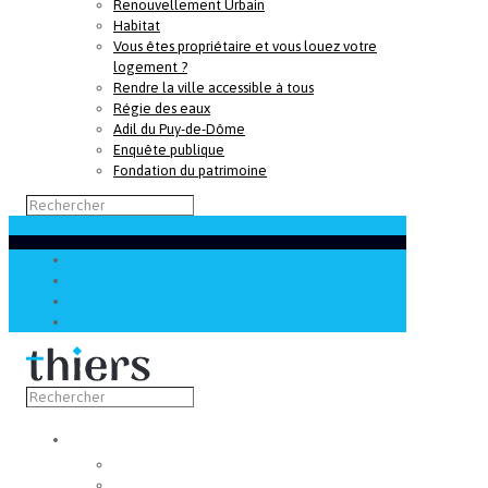
Renouvellement Urbain
Habitat
Vous êtes propriétaire et vous louez votre
logement ?
Rendre la ville accessible à tous
Régie des eaux
Adil du Puy-de-Dôme
Enquête publique
Fondation du patrimoine
Découvrir
Capitale de la coutellerie
Musée de la coutellerie