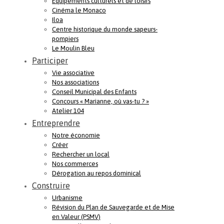
Equipements culturels et de loisirs
Cinéma le Monaco
Iloa
Centre historique du monde sapeurs-
pompiers
Le Moulin Bleu
Participer
Vie associative
Nos associations
Conseil Municipal des Enfants
Concours « Marianne, où vas-tu ? »
Atelier 104
Entreprendre
Notre économie
Créer
Rechercher un local
Nos commerces
Dérogation au repos dominical
Construire
Urbanisme
Révision du Plan de Sauvegarde et de Mise
en Valeur (PSMV)