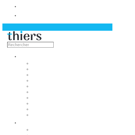
Contact
Actualités
Découvrir
Capitale de la coutellerie
Musée de la coutellerie
Cité des couteliers
Centre d’art contemporain
Coutellia
La Vallée des Rouets
Notre patrimoine
Fondation du patrimoine
Maison du tourisme
Jumelage
Vivre
Etat-Civil