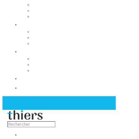
Rechercher un local
Nos commerces
Wiker
Construire
Urbanisme
Nos grands projets
Régie des eaux
La Mairie
Les conseils municipaux
Les élus
Recrutement
Contact
Actualités
Découvrir