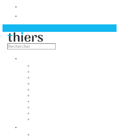
Contact
Actualités
Découvrir
Capitale de la coutellerie
Musée de la coutellerie
Cité des couteliers
Centre d’art contemporain
Coutellia
La Vallée des Rouets
Notre patrimoine
Fondation du patrimoine
Maison du tourisme
Jumelage
Vivre
Etat-Civil