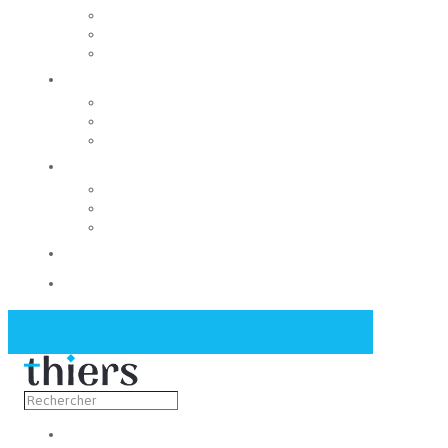
Rechercher un local
Nos commerces
Wiker
Construire
Urbanisme
Nos grands projets
Régie des eaux
La Mairie
Les conseils municipaux
Les élus
Recrutement
Contact
Actualités
Découvrir