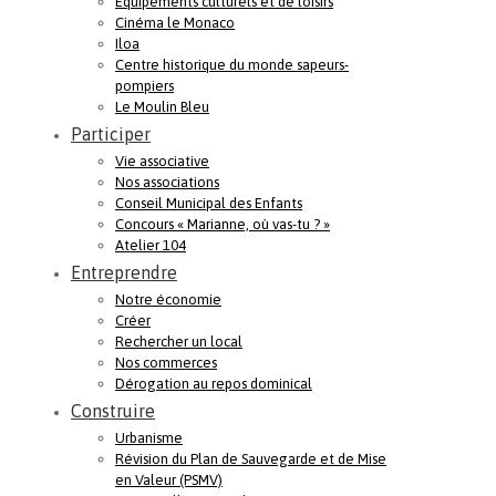
Equipements culturels et de loisirs
Cinéma le Monaco
Iloa
Centre historique du monde sapeurs-
pompiers
Le Moulin Bleu
Participer
Vie associative
Nos associations
Conseil Municipal des Enfants
Concours « Marianne, où vas-tu ? »
Atelier 104
Entreprendre
Notre économie
Créer
Rechercher un local
Nos commerces
Dérogation au repos dominical
Construire
Urbanisme
Révision du Plan de Sauvegarde et de Mise
en Valeur (PSMV)