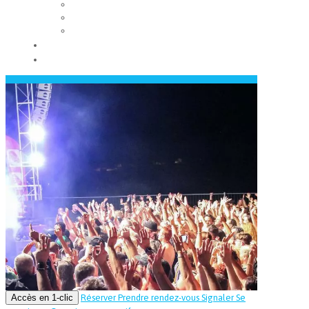
Les conseils municipaux
Les élus
Recrutement
Contact
Actualités
Accès en 1-clic
Réserver
Prendre rendez-vous
Signaler
Se