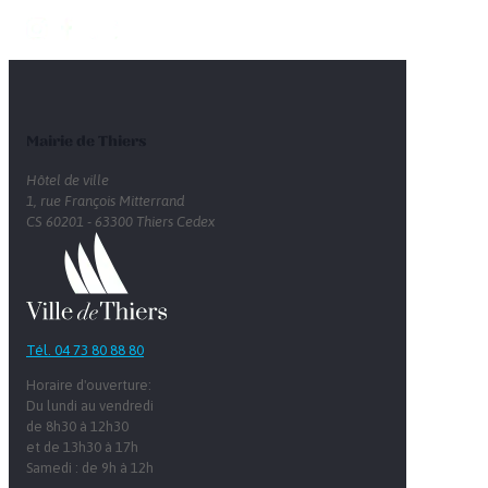
Mairie de Thiers
Hôtel de ville
1, rue François Mitterrand
CS 60201 - 63300 Thiers Cedex
Tél. 04 73 80 88 80
Horaire d'ouverture:
Du lundi au vendredi
de 8h30 à 12h30
et de 13h30 à 17h
Samedi : de 9h à 12h