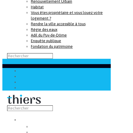
Renouvellement Urbain
Habitat
Vous êtes propriétaire et vous louez votre
logement ?
Rendre la ville accessible à tous
Régie des eaux
Adil du Puy-de-Dôme
Enquête publique
Fondation du patrimoine
Découvrir
Capitale de la coutellerie
Musée de la coutellerie