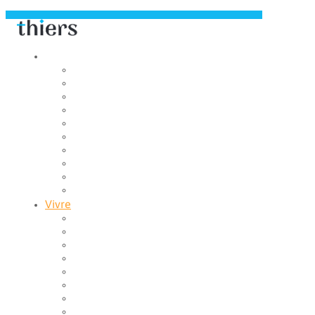
Découvrir
Capitale de la coutellerie
Musée de la coutellerie
Cité des couteliers
Centre d’art contemporain
Coutellia
La Vallée des Rouets
Notre patrimoine
Fondation du patrimoine
Maison du tourisme
Jumelage
Vivre
Etat-Civil
CCAS
Mobilité
Gestion des déchets
Archives municipales
Médiathèque Maurice Adevah-Pœuf
Le conservatoire
Prévention et sécurité