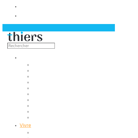
Contact
Actualités
Découvrir
Capitale de la coutellerie
Musée de la coutellerie
Cité des couteliers
Centre d’art contemporain
Coutellia
La Vallée des Rouets
Notre patrimoine
Fondation du patrimoine
Maison du tourisme
Jumelage
Vivre
Etat-Civil