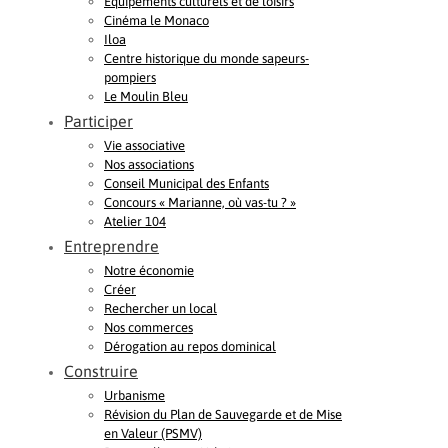
Equipements culturels et de loisirs
Cinéma le Monaco
Iloa
Centre historique du monde sapeurs-
pompiers
Le Moulin Bleu
Participer
Vie associative
Nos associations
Conseil Municipal des Enfants
Concours « Marianne, où vas-tu ? »
Atelier 104
Entreprendre
Notre économie
Créer
Rechercher un local
Nos commerces
Dérogation au repos dominical
Construire
Urbanisme
Révision du Plan de Sauvegarde et de Mise
en Valeur (PSMV)