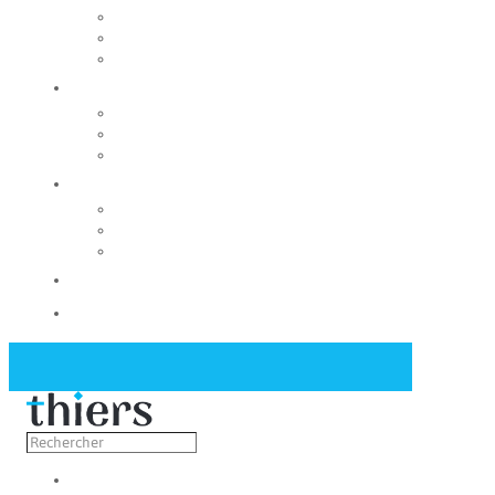
Rechercher un local
Nos commerces
Wiker
Construire
Urbanisme
Nos grands projets
Régie des eaux
La Mairie
Les conseils municipaux
Les élus
Recrutement
Contact
Actualités
Découvrir