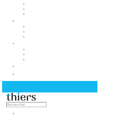
Rechercher un local
Nos commerces
Wiker
Construire
Urbanisme
Nos grands projets
Régie des eaux
La Mairie
Les conseils municipaux
Les élus
Recrutement
Contact
Actualités
Découvrir