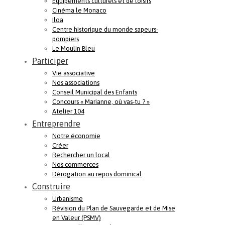
Equipements culturels et de loisirs
Cinéma le Monaco
Iloa
Centre historique du monde sapeurs-
pompiers
Le Moulin Bleu
Participer
Vie associative
Nos associations
Conseil Municipal des Enfants
Concours « Marianne, où vas-tu ? »
Atelier 104
Entreprendre
Notre économie
Créer
Rechercher un local
Nos commerces
Dérogation au repos dominical
Construire
Urbanisme
Révision du Plan de Sauvegarde et de Mise
en Valeur (PSMV)