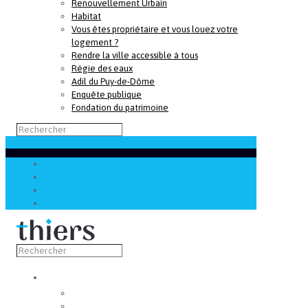
Renouvellement Urbain
Habitat
Vous êtes propriétaire et vous louez votre
logement ?
Rendre la ville accessible à tous
Régie des eaux
Adil du Puy-de-Dôme
Enquête publique
Fondation du patrimoine
Découvrir
Capitale de la coutellerie
Musée de la coutellerie