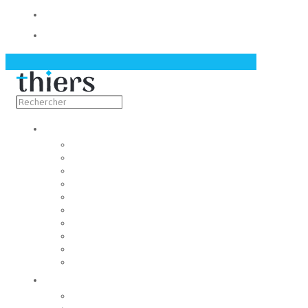
Contact
Actualités
Découvrir
Capitale de la coutellerie
Musée de la coutellerie
Cité des couteliers
Centre d’art contemporain
Coutellia
La Vallée des Rouets
Notre patrimoine
Fondation du patrimoine
Maison du tourisme
Jumelage
Vivre
Etat-Civil