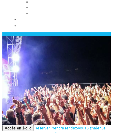
Les conseils municipaux
Les élus
Recrutement
Contact
Actualités
Accès en 1-clic
Réserver
Prendre rendez-vous
Signaler
Se