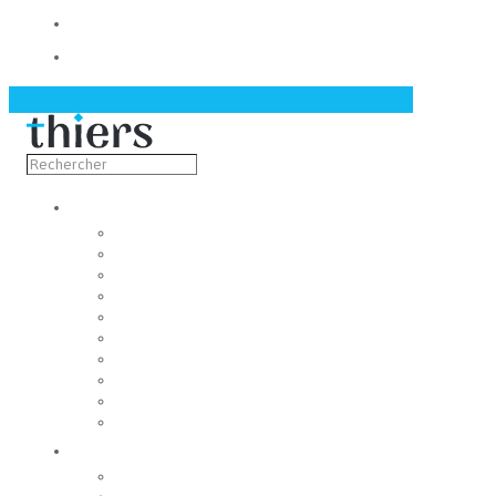
Contact
Actualités
Découvrir
Capitale de la coutellerie
Musée de la coutellerie
Cité des couteliers
Centre d’art contemporain
Coutellia
La Vallée des Rouets
Notre patrimoine
Fondation du patrimoine
Maison du tourisme
Jumelage
Vivre
Etat-Civil