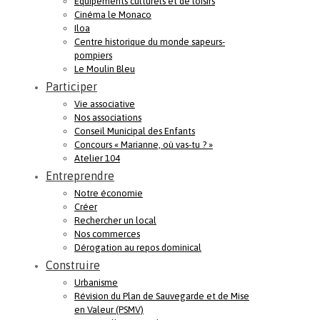
Equipements culturels et de loisirs
Cinéma le Monaco
Iloa
Centre historique du monde sapeurs-
pompiers
Le Moulin Bleu
Participer
Vie associative
Nos associations
Conseil Municipal des Enfants
Concours « Marianne, où vas-tu ? »
Atelier 104
Entreprendre
Notre économie
Créer
Rechercher un local
Nos commerces
Dérogation au repos dominical
Construire
Urbanisme
Révision du Plan de Sauvegarde et de Mise
en Valeur (PSMV)