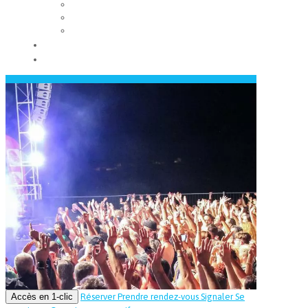
Les conseils municipaux
Les élus
Recrutement
Contact
Actualités
Accès en 1-clic
Réserver
Prendre rendez-vous
Signaler
Se