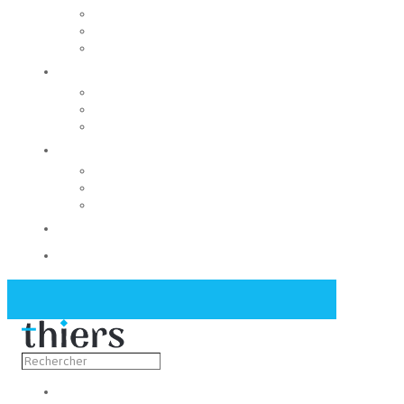
Rechercher un local
Nos commerces
Wiker
Construire
Urbanisme
Nos grands projets
Régie des eaux
La Mairie
Les conseils municipaux
Les élus
Recrutement
Contact
Actualités
Découvrir