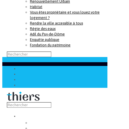
Renouvellement Urbain
Habitat
Vous êtes propriétaire et vous louez votre
logement ?
Rendre la ville accessible à tous
Régie des eaux
Adil du Puy-de-Dôme
Enquête publique
Fondation du patrimoine
Découvrir
Capitale de la coutellerie
Musée de la coutellerie