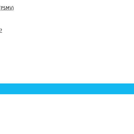
 (PSMV)
 ?