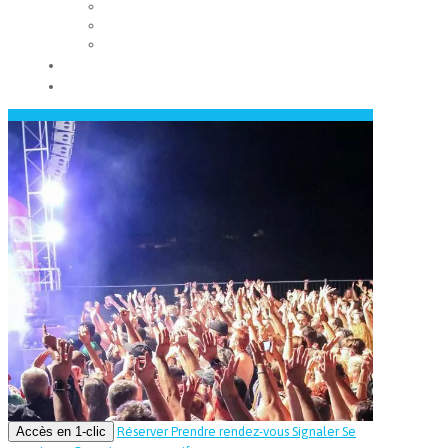
Les conseils municipaux
Les élus
Recrutement
Contact
Actualités
Accès en 1-clic
Réserver
Prendre rendez-vous
Signaler
Se