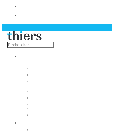
Contact
Actualités
Découvrir
Capitale de la coutellerie
Musée de la coutellerie
Cité des couteliers
Centre d’art contemporain
Coutellia
La Vallée des Rouets
Notre patrimoine
Fondation du patrimoine
Maison du tourisme
Jumelage
Vivre
Etat-Civil