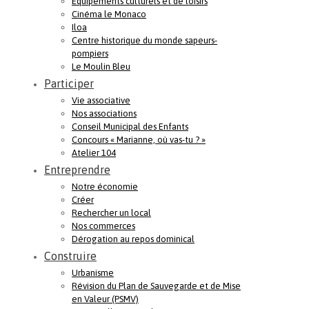
Equipements culturels et de loisirs
Cinéma le Monaco
Iloa
Centre historique du monde sapeurs-
pompiers
Le Moulin Bleu
Participer
Vie associative
Nos associations
Conseil Municipal des Enfants
Concours « Marianne, où vas-tu ? »
Atelier 104
Entreprendre
Notre économie
Créer
Rechercher un local
Nos commerces
Dérogation au repos dominical
Construire
Urbanisme
Révision du Plan de Sauvegarde et de Mise
en Valeur (PSMV)