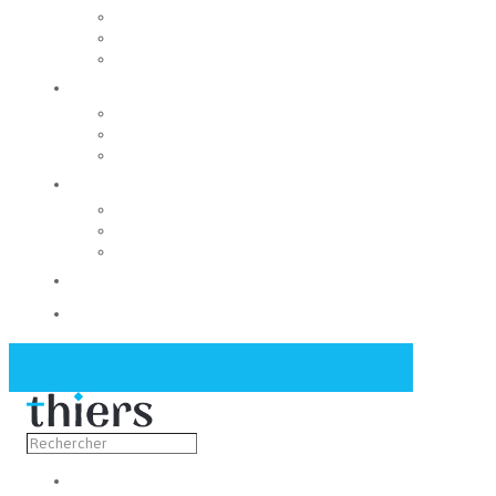
Rechercher un local
Nos commerces
Wiker
Construire
Urbanisme
Nos grands projets
Régie des eaux
La Mairie
Les conseils municipaux
Les élus
Recrutement
Contact
Actualités
Découvrir