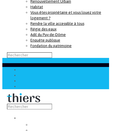
Renouvellement Urbain
Habitat
Vous êtes propriétaire et vous louez votre
logement ?
Rendre la ville accessible à tous
Régie des eaux
Adil du Puy-de-Dôme
Enquête publique
Fondation du patrimoine
Découvrir
Capitale de la coutellerie
Musée de la coutellerie