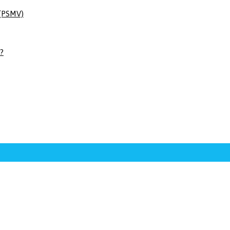
 (PSMV)
 ?