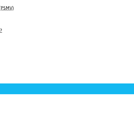
 (PSMV)
 ?