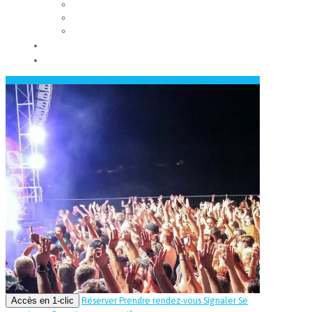
Les conseils municipaux
Les élus
Recrutement
Contact
Actualités
Accès en 1-clic
Réserver
Prendre rendez-vous
Signaler
Se