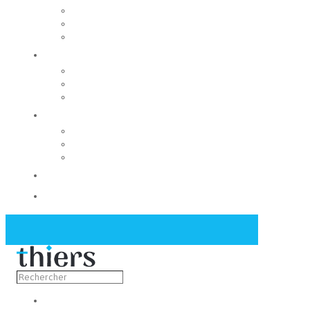
Rechercher un local
Nos commerces
Wiker
Construire
Urbanisme
Nos grands projets
Régie des eaux
La Mairie
Les conseils municipaux
Les élus
Recrutement
Contact
Actualités
Découvrir