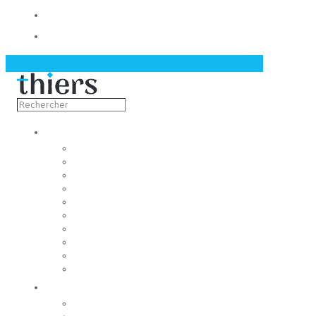
Contact
Actualités
Découvrir
Capitale de la coutellerie
Musée de la coutellerie
Cité des couteliers
Centre d’art contemporain
Coutellia
La Vallée des Rouets
Notre patrimoine
Fondation du patrimoine
Maison du tourisme
Jumelage
Vivre
Etat-Civil