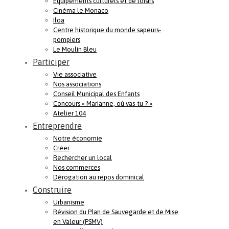
Equipements culturels et de loisirs
Cinéma le Monaco
Iloa
Centre historique du monde sapeurs-
pompiers
Le Moulin Bleu
Participer
Vie associative
Nos associations
Conseil Municipal des Enfants
Concours « Marianne, où vas-tu ? »
Atelier 104
Entreprendre
Notre économie
Créer
Rechercher un local
Nos commerces
Dérogation au repos dominical
Construire
Urbanisme
Révision du Plan de Sauvegarde et de Mise
en Valeur (PSMV)