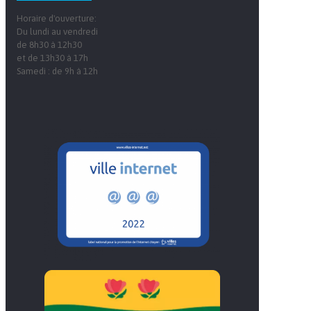
Horaire d'ouverture:
Du lundi au vendredi
de 8h30 à 12h30
et de 13h30 à 17h
Samedi : de 9h à 12h