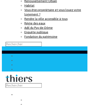
Renouvellement Urbain
Habitat
Vous êtes propriétaire et vous louez votre
logement ?
Rendre la ville accessible à tous
Régie des eaux
Adil du Puy-de-Dôme
Enquête publique
Fondation du patrimoine
Découvrir
Capitale de la coutellerie
Musée de la coutellerie