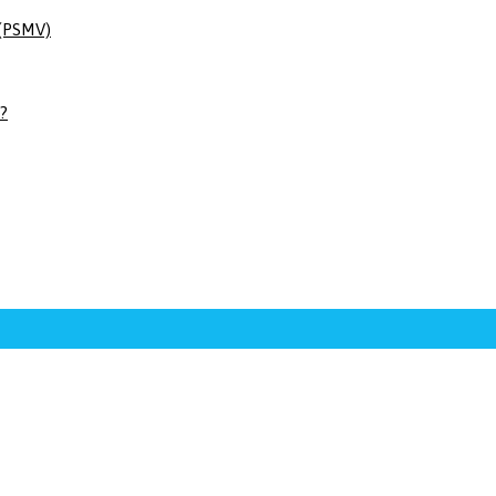
 (PSMV)
 ?