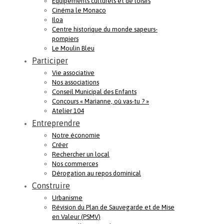
Equipements culturels et de loisirs
Cinéma le Monaco
Iloa
Centre historique du monde sapeurs-
pompiers
Le Moulin Bleu
Participer
Vie associative
Nos associations
Conseil Municipal des Enfants
Concours « Marianne, où vas-tu ? »
Atelier 104
Entreprendre
Notre économie
Créer
Rechercher un local
Nos commerces
Dérogation au repos dominical
Construire
Urbanisme
Révision du Plan de Sauvegarde et de Mise
en Valeur (PSMV)