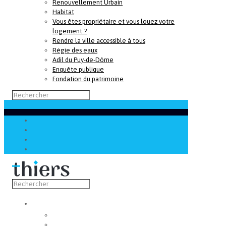
Renouvellement Urbain
Habitat
Vous êtes propriétaire et vous louez votre
logement ?
Rendre la ville accessible à tous
Régie des eaux
Adil du Puy-de-Dôme
Enquête publique
Fondation du patrimoine
Découvrir
Capitale de la coutellerie
Musée de la coutellerie