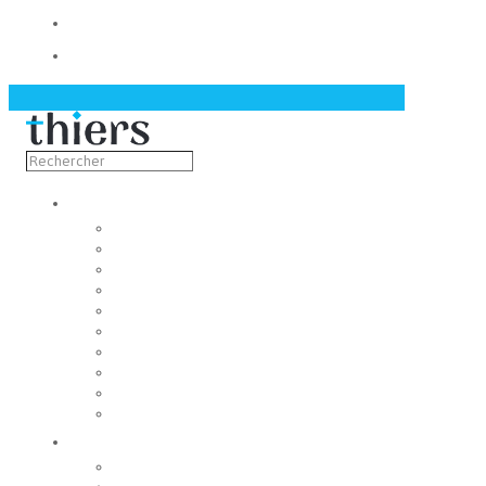
Contact
Actualités
Découvrir
Capitale de la coutellerie
Musée de la coutellerie
Cité des couteliers
Centre d’art contemporain
Coutellia
La Vallée des Rouets
Notre patrimoine
Fondation du patrimoine
Maison du tourisme
Jumelage
Vivre
Etat-Civil