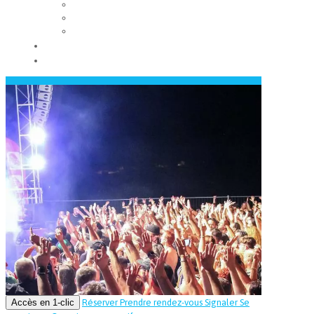
Les conseils municipaux
Les élus
Recrutement
Contact
Actualités
Accès en 1-clic
Réserver
Prendre rendez-vous
Signaler
Se