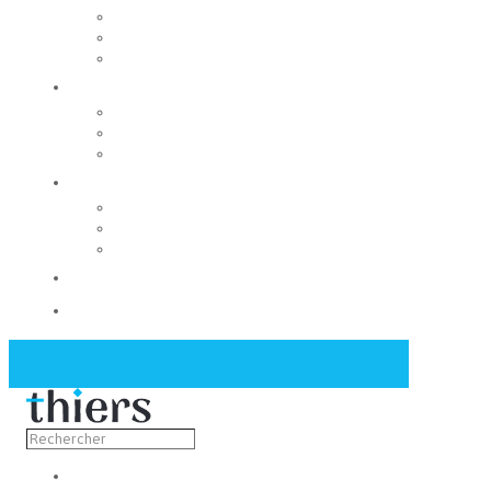
Rechercher un local
Nos commerces
Wiker
Construire
Urbanisme
Nos grands projets
Régie des eaux
La Mairie
Les conseils municipaux
Les élus
Recrutement
Contact
Actualités
Découvrir