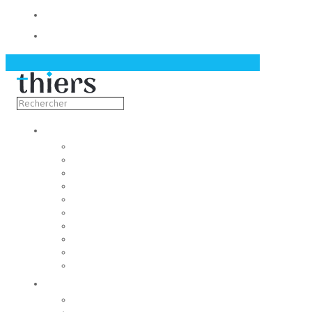
Contact
Actualités
Découvrir
Capitale de la coutellerie
Musée de la coutellerie
Cité des couteliers
Centre d’art contemporain
Coutellia
La Vallée des Rouets
Notre patrimoine
Fondation du patrimoine
Maison du tourisme
Jumelage
Vivre
Etat-Civil