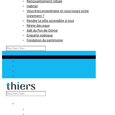
Renouvellement Urbain
Habitat
Vous êtes propriétaire et vous louez votre
logement ?
Rendre la ville accessible à tous
Régie des eaux
Adil du Puy-de-Dôme
Enquête publique
Fondation du patrimoine
Découvrir
Capitale de la coutellerie
Musée de la coutellerie