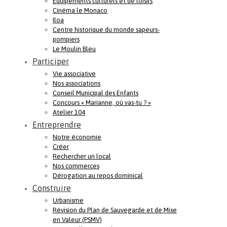
Equipements culturels et de loisirs
Cinéma le Monaco
Iloa
Centre historique du monde sapeurs-
pompiers
Le Moulin Bleu
Participer
Vie associative
Nos associations
Conseil Municipal des Enfants
Concours « Marianne, où vas-tu ? »
Atelier 104
Entreprendre
Notre économie
Créer
Rechercher un local
Nos commerces
Dérogation au repos dominical
Construire
Urbanisme
Révision du Plan de Sauvegarde et de Mise
en Valeur (PSMV)