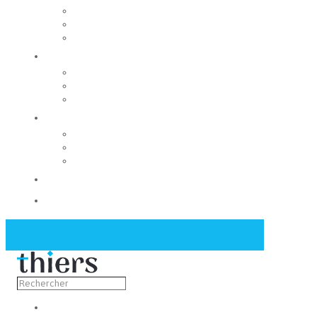
Rechercher un local
Nos commerces
Wiker
Construire
Urbanisme
Nos grands projets
Régie des eaux
La Mairie
Les conseils municipaux
Les élus
Recrutement
Contact
Actualités
Découvrir