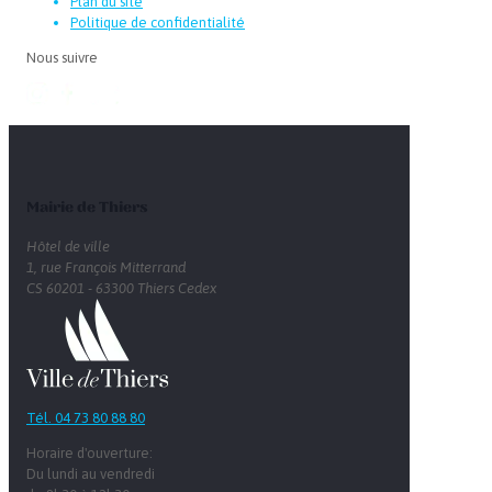
Plan du site
Politique de confidentialité
Nous suivre
Mairie de Thiers
Hôtel de ville
1, rue François Mitterrand
CS 60201 - 63300 Thiers Cedex
Tél. 04 73 80 88 80
Horaire d'ouverture:
Du lundi au vendredi