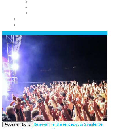
Les conseils municipaux
Les élus
Recrutement
Contact
Actualités
Accès en 1-clic
Réserver
Prendre rendez-vous
Signaler
Se