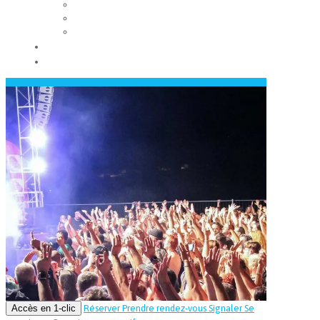
Les conseils municipaux
Les élus
Recrutement
Contact
Actualités
Accès en 1-clic
Réserver
Prendre rendez-vous
Signaler
Se