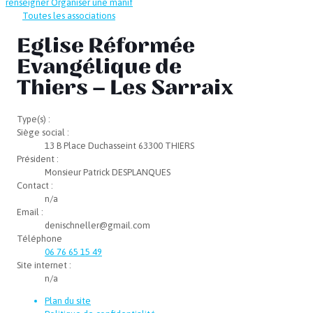
renseigner
Organiser une manif
Toutes les associations
Eglise Réformée
Evangélique de
Thiers – Les Sarraix
Type(s) :
Siège social :
13 B Place Duchasseint 63300 THIERS
Président :
Monsieur Patrick DESPLANQUES
Contact :
n/a
Email :
denischneller@gmail.com
Téléphone
06 76 65 15 49
Site internet :
n/a
Plan du site