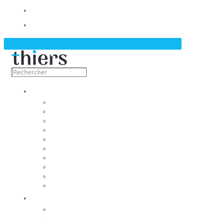
Contact
Actualités
Découvrir
Capitale de la coutellerie
Musée de la coutellerie
Cité des couteliers
Centre d’art contemporain
Coutellia
La Vallée des Rouets
Notre patrimoine
Fondation du patrimoine
Maison du tourisme
Jumelage
Vivre
Etat-Civil