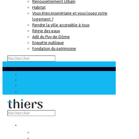
Renouvellement Urbain
Habitat
Vous êtes propriétaire et vous louez votre
logement ?
Rendre la ville accessible à tous
Régie des eaux
Adil du Puy-de-Dôme
Enquête publique
Fondation du patrimoine
Découvrir
Capitale de la coutellerie
Musée de la coutellerie