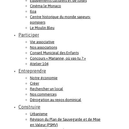
Equipements culturels et de loisirs
Cinéma le Monaco
Iloa
Centre historique du monde sapeurs-
pompiers
Le Moulin Bleu
Participer
Vie associative
Nos associations
Conseil Municipal des Enfants
Concours « Marianne, où vas-tu ? »
Atelier 104
Entreprendre
Notre économie
Créer
Rechercher un local
Nos commerces
Dérogation au repos dominical
Construire
Urbanisme
Révision du Plan de Sauvegarde et de Mise
en Valeur (PSMV)