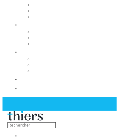
Rechercher un local
Nos commerces
Wiker
Construire
Urbanisme
Nos grands projets
Régie des eaux
La Mairie
Les conseils municipaux
Les élus
Recrutement
Contact
Actualités
Découvrir