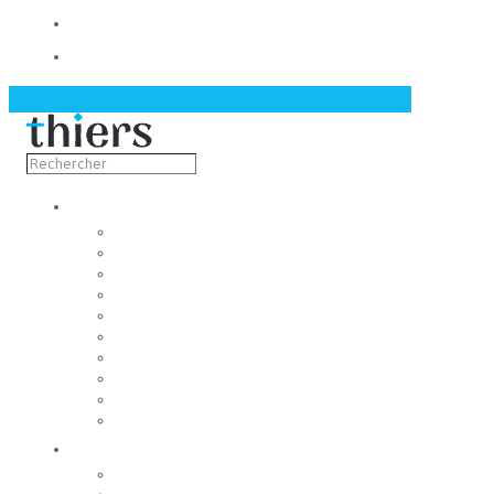
Contact
Actualités
Découvrir
Capitale de la coutellerie
Musée de la coutellerie
Cité des couteliers
Centre d’art contemporain
Coutellia
La Vallée des Rouets
Notre patrimoine
Fondation du patrimoine
Maison du tourisme
Jumelage
Vivre
Etat-Civil