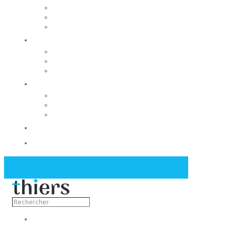
Rechercher un local
Nos commerces
Wiker
Construire
Urbanisme
Nos grands projets
Régie des eaux
La Mairie
Les conseils municipaux
Les élus
Recrutement
Contact
Actualités
Découvrir