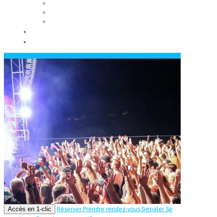
Les conseils municipaux
Les élus
Recrutement
Contact
Actualités
Accès en 1-clic
Réserver
Prendre rendez-vous
Signaler
Se