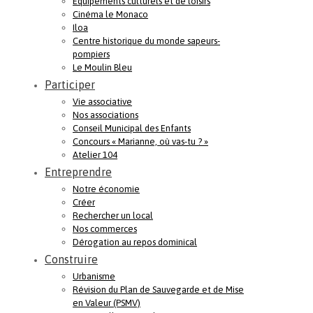
Equipements culturels et de loisirs
Cinéma le Monaco
Iloa
Centre historique du monde sapeurs-
pompiers
Le Moulin Bleu
Participer
Vie associative
Nos associations
Conseil Municipal des Enfants
Concours « Marianne, où vas-tu ? »
Atelier 104
Entreprendre
Notre économie
Créer
Rechercher un local
Nos commerces
Dérogation au repos dominical
Construire
Urbanisme
Révision du Plan de Sauvegarde et de Mise
en Valeur (PSMV)