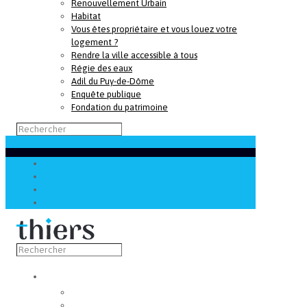
Renouvellement Urbain
Habitat
Vous êtes propriétaire et vous louez votre
logement ?
Rendre la ville accessible à tous
Régie des eaux
Adil du Puy-de-Dôme
Enquête publique
Fondation du patrimoine
Découvrir
Capitale de la coutellerie
Musée de la coutellerie