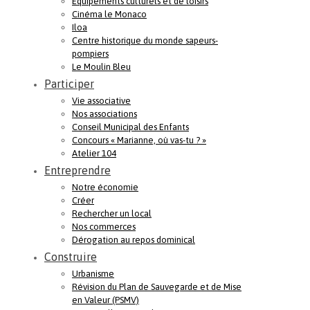
Equipements culturels et de loisirs
Cinéma le Monaco
Iloa
Centre historique du monde sapeurs-
pompiers
Le Moulin Bleu
Participer
Vie associative
Nos associations
Conseil Municipal des Enfants
Concours « Marianne, où vas-tu ? »
Atelier 104
Entreprendre
Notre économie
Créer
Rechercher un local
Nos commerces
Dérogation au repos dominical
Construire
Urbanisme
Révision du Plan de Sauvegarde et de Mise
en Valeur (PSMV)