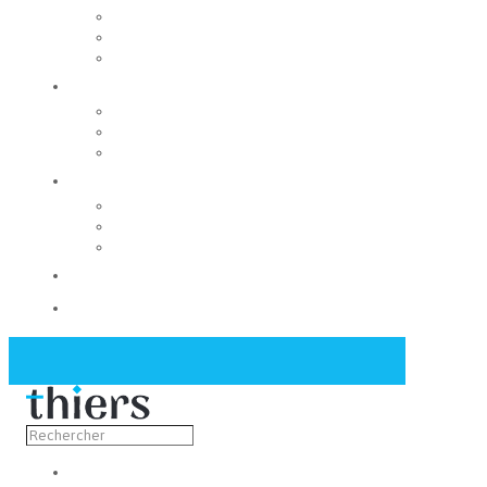
Rechercher un local
Nos commerces
Wiker
Construire
Urbanisme
Nos grands projets
Régie des eaux
La Mairie
Les conseils municipaux
Les élus
Recrutement
Contact
Actualités
Découvrir