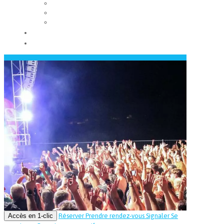
Les conseils municipaux
Les élus
Recrutement
Contact
Actualités
Accès en 1-clic
Réserver
Prendre rendez-vous
Signaler
Se