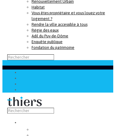
Renouvellement Urbain
Habitat
Vous êtes propriétaire et vous louez votre
logement ?
Rendre la ville accessible à tous
Régie des eaux
Adil du Puy-de-Dôme
Enquête publique
Fondation du patrimoine
Découvrir
Capitale de la coutellerie
Musée de la coutellerie