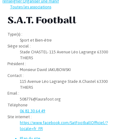
renseigner
Organiser une manif
Toutes les associations
S.A.T. Football
Type(s) :
Sport et Bien-être
Siège social :
Stade CHASTEL- 115 Avenue Léo Lagrange 63300
THIERS
Président :
Monsieur David JAKUBOWSKI
Contact :
115 Avenue Léo Lagrange Stade A.Chastel 63300
THIERS
Email :
508776@laurafoot.org
Téléphone
06 81 30 64 49
Site internet :
https://www.facebook.com/SatFootballOfficiel/?
locale=fr_FR
Plan du site