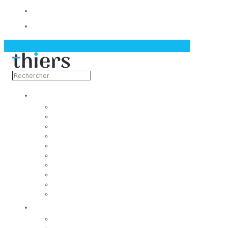
Contact
Actualités
Découvrir
Capitale de la coutellerie
Musée de la coutellerie
Cité des couteliers
Centre d’art contemporain
Coutellia
La Vallée des Rouets
Notre patrimoine
Fondation du patrimoine
Maison du tourisme
Jumelage
Vivre
Etat-Civil