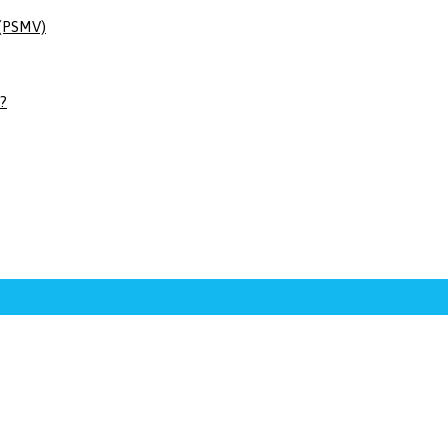
 (PSMV)
 ?