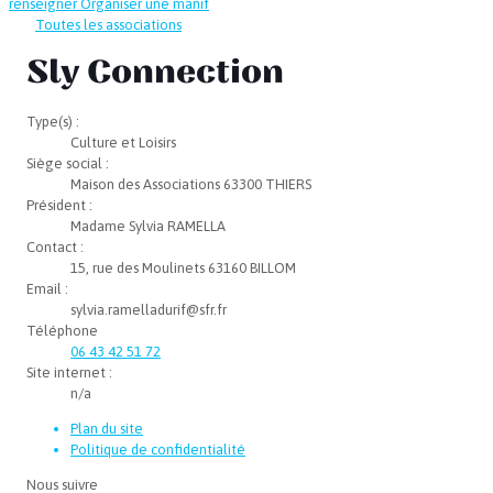
renseigner
Organiser une manif
Toutes les associations
Sly Connection
Type(s) :
Culture et Loisirs
Siège social :
Maison des Associations 63300 THIERS
Président :
Madame Sylvia RAMELLA
Contact :
15, rue des Moulinets 63160 BILLOM
Email :
sylvia.ramelladurif@sfr.fr
Téléphone
06 43 42 51 72
Site internet :
n/a
Plan du site
Politique de confidentialité
Nous suivre