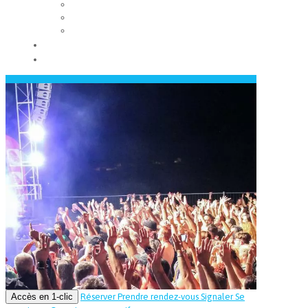
Les conseils municipaux
Les élus
Recrutement
Contact
Actualités
Accès en 1-clic
Réserver
Prendre rendez-vous
Signaler
Se