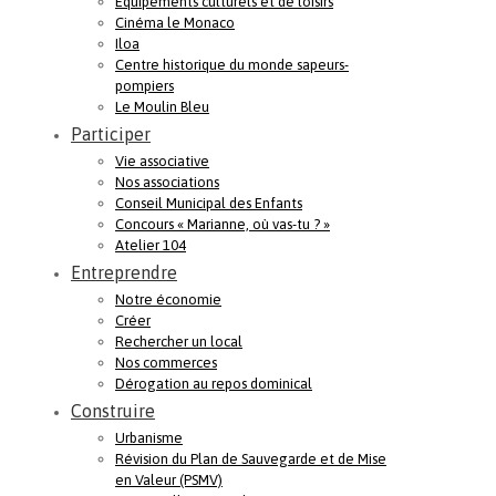
Equipements culturels et de loisirs
Cinéma le Monaco
Iloa
Centre historique du monde sapeurs-
pompiers
Le Moulin Bleu
Participer
Vie associative
Nos associations
Conseil Municipal des Enfants
Concours « Marianne, où vas-tu ? »
Atelier 104
Entreprendre
Notre économie
Créer
Rechercher un local
Nos commerces
Dérogation au repos dominical
Construire
Urbanisme
Révision du Plan de Sauvegarde et de Mise
en Valeur (PSMV)