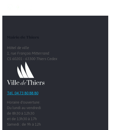
Mairie de Thiers
Hôtel de ville
1, rue François Mitterrand
CS 60201 - 63300 Thiers Cedex
Tél. 04 73 80 88 80
Horaire d'ouverture:
Du lundi au vendredi
de 8h30 à 12h30
et de 13h30 à 17h
Samedi : de 9h à 12h