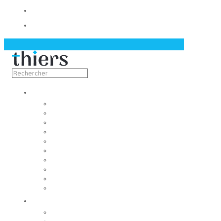
Contact
Actualités
Découvrir
Capitale de la coutellerie
Musée de la coutellerie
Cité des couteliers
Centre d’art contemporain
Coutellia
La Vallée des Rouets
Notre patrimoine
Fondation du patrimoine
Maison du tourisme
Jumelage
Vivre
Etat-Civil