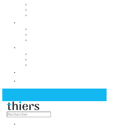
Rechercher un local
Nos commerces
Wiker
Construire
Urbanisme
Nos grands projets
Régie des eaux
La Mairie
Les conseils municipaux
Les élus
Recrutement
Contact
Actualités
Découvrir