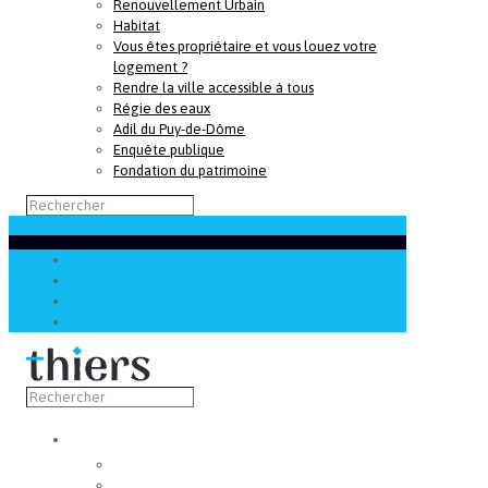
Renouvellement Urbain
Habitat
Vous êtes propriétaire et vous louez votre
logement ?
Rendre la ville accessible à tous
Régie des eaux
Adil du Puy-de-Dôme
Enquête publique
Fondation du patrimoine
Découvrir
Capitale de la coutellerie
Musée de la coutellerie