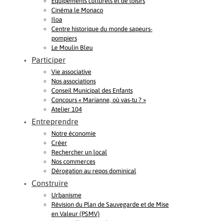
Equipements culturels et de loisirs
Cinéma le Monaco
Iloa
Centre historique du monde sapeurs-
pompiers
Le Moulin Bleu
Participer
Vie associative
Nos associations
Conseil Municipal des Enfants
Concours « Marianne, où vas-tu ? »
Atelier 104
Entreprendre
Notre économie
Créer
Rechercher un local
Nos commerces
Dérogation au repos dominical
Construire
Urbanisme
Révision du Plan de Sauvegarde et de Mise
en Valeur (PSMV)