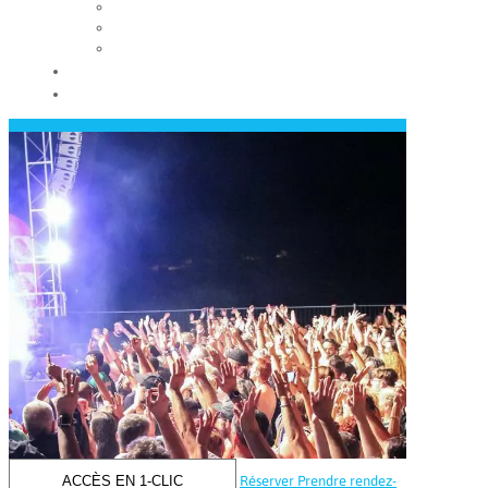
Les conseils municipaux
Les élus
Recrutement
Contact
Actualités
ACCÈS EN 1-CLIC
Réserver
Prendre rendez-