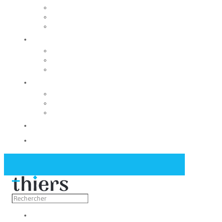
Rechercher un local
Nos commerces
Wiker
Construire
Urbanisme
Nos grands projets
Régie des eaux
La Mairie
Les conseils municipaux
Les élus
Recrutement
Contact
Actualités
Découvrir