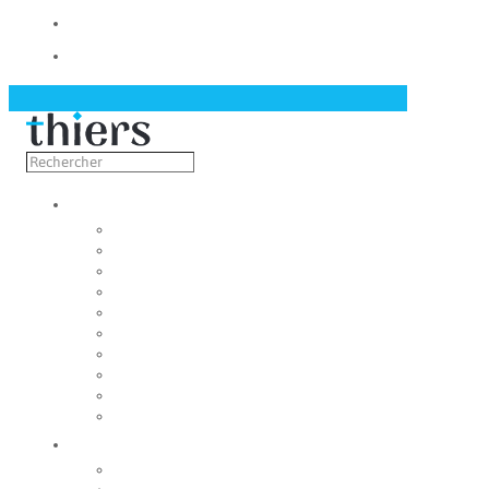
Contact
Actualités
Découvrir
Capitale de la coutellerie
Musée de la coutellerie
Cité des couteliers
Centre d’art contemporain
Coutellia
La Vallée des Rouets
Notre patrimoine
Fondation du patrimoine
Maison du tourisme
Jumelage
Vivre
Etat-Civil