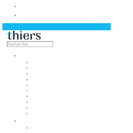
Contact
Actualités
Découvrir
Capitale de la coutellerie
Musée de la coutellerie
Cité des couteliers
Centre d’art contemporain
Coutellia
La Vallée des Rouets
Notre patrimoine
Fondation du patrimoine
Maison du tourisme
Jumelage
Vivre
Etat-Civil