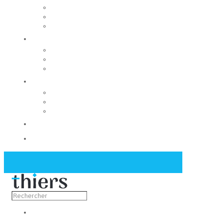
Rechercher un local
Nos commerces
Wiker
Construire
Urbanisme
Nos grands projets
Régie des eaux
La Mairie
Les conseils municipaux
Les élus
Recrutement
Contact
Actualités
Découvrir