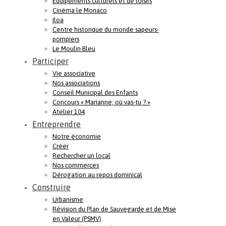
Equipements culturels et de loisirs
Cinéma le Monaco
Iloa
Centre historique du monde sapeurs-
pompiers
Le Moulin Bleu
Participer
Vie associative
Nos associations
Conseil Municipal des Enfants
Concours « Marianne, où vas-tu ? »
Atelier 104
Entreprendre
Notre économie
Créer
Rechercher un local
Nos commerces
Dérogation au repos dominical
Construire
Urbanisme
Révision du Plan de Sauvegarde et de Mise
en Valeur (PSMV)