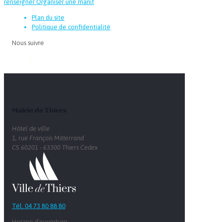
renseigner
Organiser une manif
Plan du site
Politique de confidentialité
Nous suivre
Mairie de Thiers
Hôtel de ville
1, rue François Mitterrand
CS 60201 - 63300 Thiers Cedex
Tél. 04 73 80 88 80
Horaire d'ouverture: