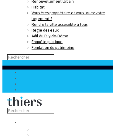
Renouvellement Urbain
Habitat
Vous êtes propriétaire et vous louez votre
logement ?
Rendre la ville accessible à tous
Régie des eaux
Adil du Puy-de-Dôme
Enquête publique
Fondation du patrimoine
Découvrir
Capitale de la coutellerie
Musée de la coutellerie