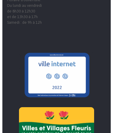
Du lundi au vendredi
de 8h30 à 12h30
et de 13h30 à 17h
Samedi : de 9h à 12h