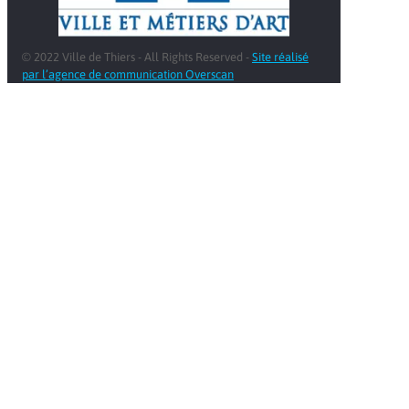
© 2022 Ville de Thiers - All Rights Reserved -
Site réalisé
par l’agence de communication Overscan