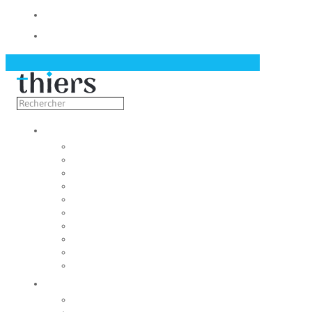
Contact
Actualités
Découvrir
Capitale de la coutellerie
Musée de la coutellerie
Cité des couteliers
Centre d’art contemporain
Coutellia
La Vallée des Rouets
Notre patrimoine
Fondation du patrimoine
Maison du tourisme
Jumelage
Vivre
Etat-Civil