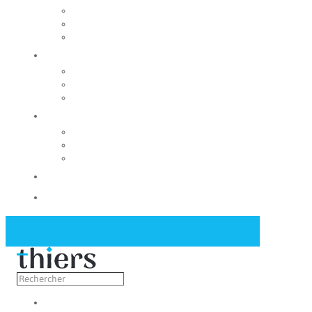
Rechercher un local
Nos commerces
Wiker
Construire
Urbanisme
Nos grands projets
Régie des eaux
La Mairie
Les conseils municipaux
Les élus
Recrutement
Contact
Actualités
Découvrir