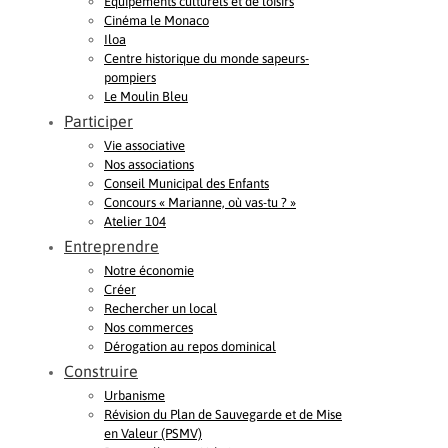
Equipements culturels et de loisirs
Cinéma le Monaco
Iloa
Centre historique du monde sapeurs-
pompiers
Le Moulin Bleu
Participer
Vie associative
Nos associations
Conseil Municipal des Enfants
Concours « Marianne, où vas-tu ? »
Atelier 104
Entreprendre
Notre économie
Créer
Rechercher un local
Nos commerces
Dérogation au repos dominical
Construire
Urbanisme
Révision du Plan de Sauvegarde et de Mise
en Valeur (PSMV)