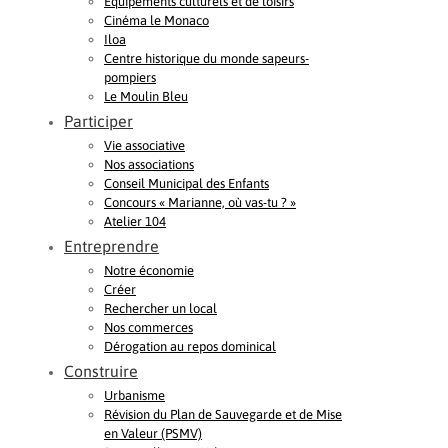
Equipements culturels et de loisirs
Cinéma le Monaco
Iloa
Centre historique du monde sapeurs-
pompiers
Le Moulin Bleu
Participer
Vie associative
Nos associations
Conseil Municipal des Enfants
Concours « Marianne, où vas-tu ? »
Atelier 104
Entreprendre
Notre économie
Créer
Rechercher un local
Nos commerces
Dérogation au repos dominical
Construire
Urbanisme
Révision du Plan de Sauvegarde et de Mise
en Valeur (PSMV)