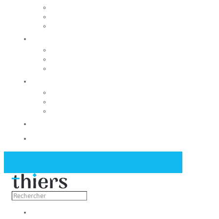
Rechercher un local
Nos commerces
Wiker
Construire
Urbanisme
Nos grands projets
Régie des eaux
La Mairie
Les conseils municipaux
Les élus
Recrutement
Contact
Actualités
Découvrir