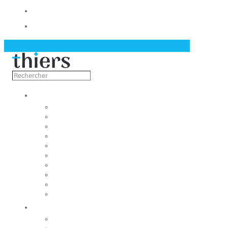
Contact
Actualités
Découvrir
Capitale de la coutellerie
Musée de la coutellerie
Cité des couteliers
Centre d’art contemporain
Coutellia
La Vallée des Rouets
Notre patrimoine
Fondation du patrimoine
Maison du tourisme
Jumelage
Vivre
Etat-Civil