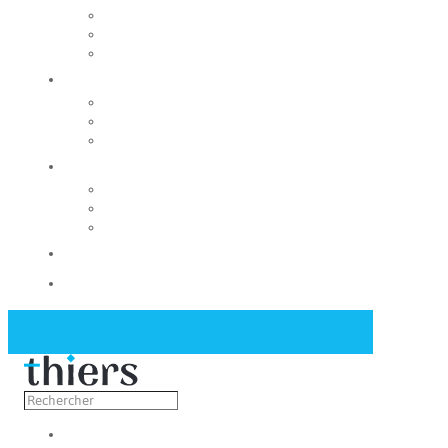
Rechercher un local
Nos commerces
Wiker
Construire
Urbanisme
Nos grands projets
Régie des eaux
La Mairie
Les conseils municipaux
Les élus
Recrutement
Contact
Actualités
Découvrir