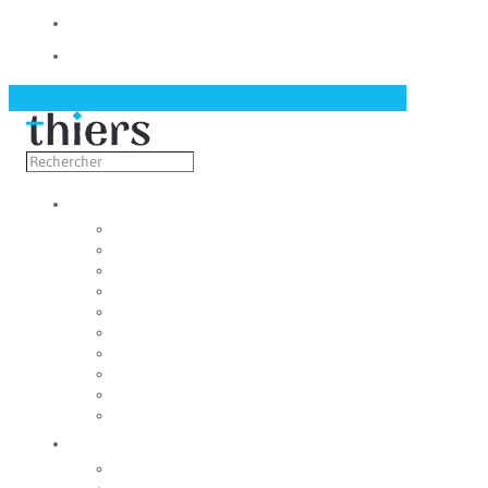
Contact
Actualités
Découvrir
Capitale de la coutellerie
Musée de la coutellerie
Cité des couteliers
Centre d’art contemporain
Coutellia
La Vallée des Rouets
Notre patrimoine
Fondation du patrimoine
Maison du tourisme
Jumelage
Vivre
Etat-Civil