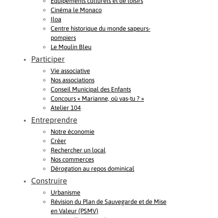
Equipements culturels et de loisirs
Cinéma le Monaco
Iloa
Centre historique du monde sapeurs-
pompiers
Le Moulin Bleu
Participer
Vie associative
Nos associations
Conseil Municipal des Enfants
Concours « Marianne, où vas-tu ? »
Atelier 104
Entreprendre
Notre économie
Créer
Rechercher un local
Nos commerces
Dérogation au repos dominical
Construire
Urbanisme
Révision du Plan de Sauvegarde et de Mise
en Valeur (PSMV)