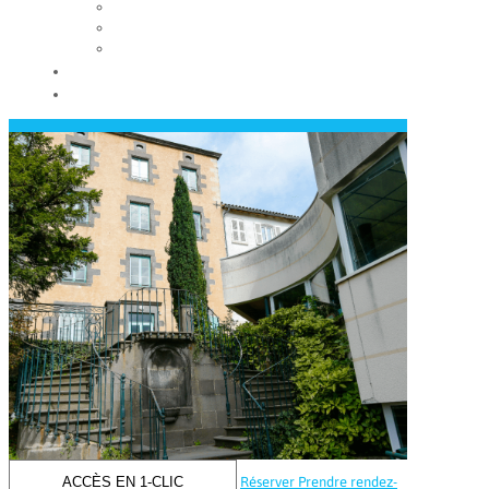
Les conseils municipaux
Les élus
Recrutement
Contact
Actualités
ACCÈS EN 1-CLIC
Réserver
Prendre rendez-