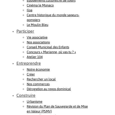
Equipements culturels et de loisirs
Cinéma le Monaco
Iloa
Centre historique du monde sapeurs-
pompiers
Le Moulin Bleu
Participer
Vie associative
Nos associations
Conseil Municipal des Enfants
Concours « Marianne, où vas-tu ? »
Atelier 104
Entreprendre
Notre économie
Créer
Rechercher un local
Nos commerces
Dérogation au repos dominical
Construire
Urbanisme
Révision du Plan de Sauvegarde et de Mise
en Valeur (PSMV)