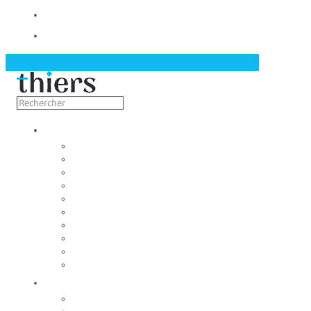
Contact
Actualités
Découvrir
Capitale de la coutellerie
Musée de la coutellerie
Cité des couteliers
Centre d’art contemporain
Coutellia
La Vallée des Rouets
Notre patrimoine
Fondation du patrimoine
Maison du tourisme
Jumelage
Vivre
Etat-Civil