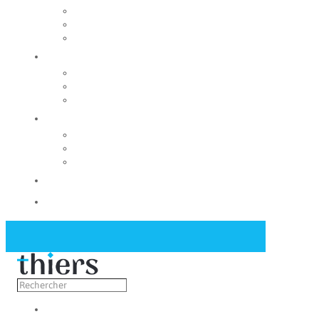
Rechercher un local
Nos commerces
Wiker
Construire
Urbanisme
Nos grands projets
Régie des eaux
La Mairie
Les conseils municipaux
Les élus
Recrutement
Contact
Actualités
Découvrir