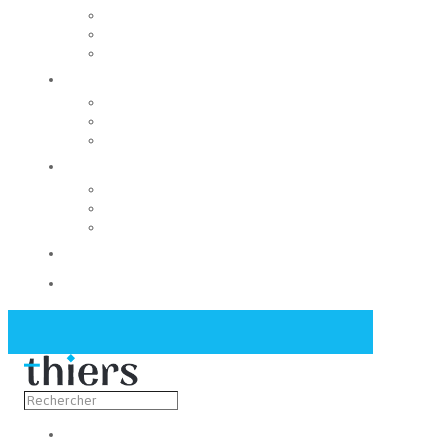
Rechercher un local
Nos commerces
Wiker
Construire
Urbanisme
Nos grands projets
Régie des eaux
La Mairie
Les conseils municipaux
Les élus
Recrutement
Contact
Actualités
Découvrir