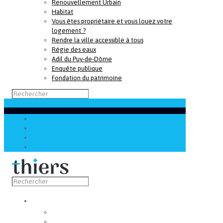
Renouvellement Urbain
Habitat
Vous êtes propriétaire et vous louez votre
logement ?
Rendre la ville accessible à tous
Régie des eaux
Adil du Puy-de-Dôme
Enquête publique
Fondation du patrimoine
Découvrir
Capitale de la coutellerie
Musée de la coutellerie