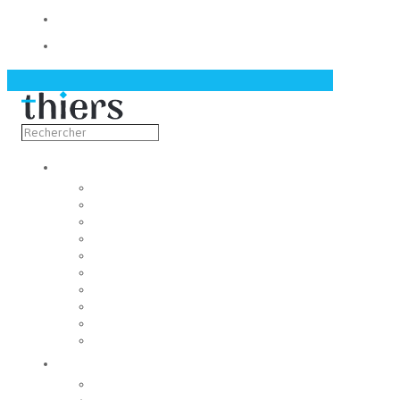
Contact
Actualités
Découvrir
Capitale de la coutellerie
Musée de la coutellerie
Cité des couteliers
Centre d’art contemporain
Coutellia
La Vallée des Rouets
Notre patrimoine
Fondation du patrimoine
Maison du tourisme
Jumelage
Vivre
Etat-Civil