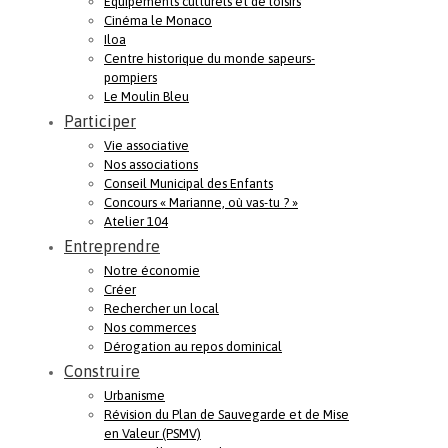
Equipements culturels et de loisirs
Cinéma le Monaco
Iloa
Centre historique du monde sapeurs-
pompiers
Le Moulin Bleu
Participer
Vie associative
Nos associations
Conseil Municipal des Enfants
Concours « Marianne, où vas-tu ? »
Atelier 104
Entreprendre
Notre économie
Créer
Rechercher un local
Nos commerces
Dérogation au repos dominical
Construire
Urbanisme
Révision du Plan de Sauvegarde et de Mise
en Valeur (PSMV)