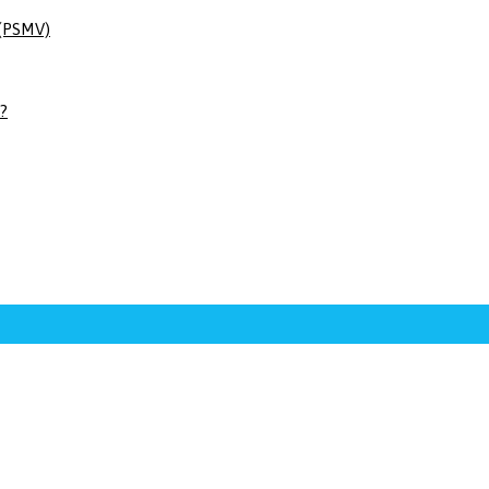
 (PSMV)
 ?