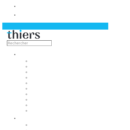
Contact
Actualités
Découvrir
Capitale de la coutellerie
Musée de la coutellerie
Cité des couteliers
Centre d’art contemporain
Coutellia
La Vallée des Rouets
Notre patrimoine
Fondation du patrimoine
Maison du tourisme
Jumelage
Vivre
Etat-Civil