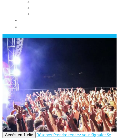
Les conseils municipaux
Les élus
Recrutement
Contact
Actualités
Accès en 1-clic
Réserver
Prendre rendez-vous
Signaler
Se