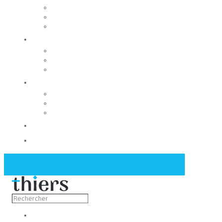
Rechercher un local
Nos commerces
Wiker
Construire
Urbanisme
Nos grands projets
Régie des eaux
La Mairie
Les conseils municipaux
Les élus
Recrutement
Contact
Actualités
Découvrir