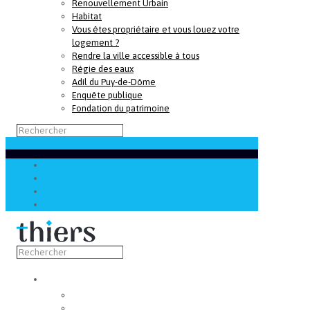
Renouvellement Urbain
Habitat
Vous êtes propriétaire et vous louez votre
logement ?
Rendre la ville accessible à tous
Régie des eaux
Adil du Puy-de-Dôme
Enquête publique
Fondation du patrimoine
Découvrir
Capitale de la coutellerie
Musée de la coutellerie