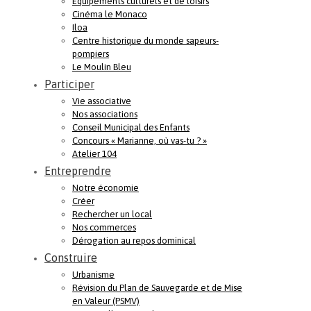
Equipements culturels et de loisirs
Cinéma le Monaco
Iloa
Centre historique du monde sapeurs-
pompiers
Le Moulin Bleu
Participer
Vie associative
Nos associations
Conseil Municipal des Enfants
Concours « Marianne, où vas-tu ? »
Atelier 104
Entreprendre
Notre économie
Créer
Rechercher un local
Nos commerces
Dérogation au repos dominical
Construire
Urbanisme
Révision du Plan de Sauvegarde et de Mise
en Valeur (PSMV)