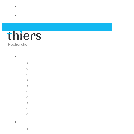
Contact
Actualités
Découvrir
Capitale de la coutellerie
Musée de la coutellerie
Cité des couteliers
Centre d’art contemporain
Coutellia
La Vallée des Rouets
Notre patrimoine
Fondation du patrimoine
Maison du tourisme
Jumelage
Vivre
Etat-Civil