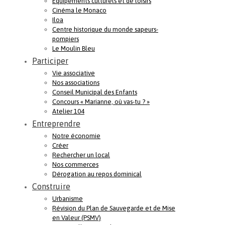
Equipements culturels et de loisirs
Cinéma le Monaco
Iloa
Centre historique du monde sapeurs-
pompiers
Le Moulin Bleu
Participer
Vie associative
Nos associations
Conseil Municipal des Enfants
Concours « Marianne, où vas-tu ? »
Atelier 104
Entreprendre
Notre économie
Créer
Rechercher un local
Nos commerces
Dérogation au repos dominical
Construire
Urbanisme
Révision du Plan de Sauvegarde et de Mise
en Valeur (PSMV)