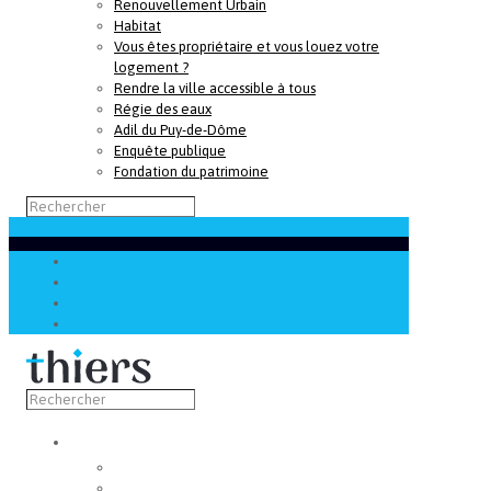
Renouvellement Urbain
Habitat
Vous êtes propriétaire et vous louez votre
logement ?
Rendre la ville accessible à tous
Régie des eaux
Adil du Puy-de-Dôme
Enquête publique
Fondation du patrimoine
Découvrir
Capitale de la coutellerie
Musée de la coutellerie