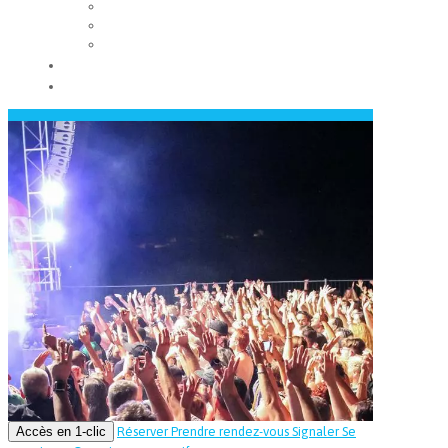
Les conseils municipaux
Les élus
Recrutement
Contact
Actualités
Accès en 1-clic
Réserver
Prendre rendez-vous
Signaler
Se