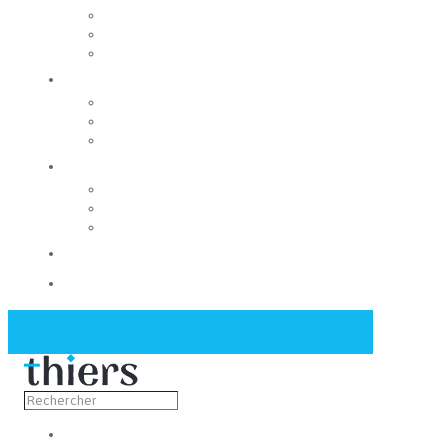
Rechercher un local
Nos commerces
Wiker
Construire
Urbanisme
Nos grands projets
Régie des eaux
La Mairie
Les conseils municipaux
Les élus
Recrutement
Contact
Actualités
Découvrir