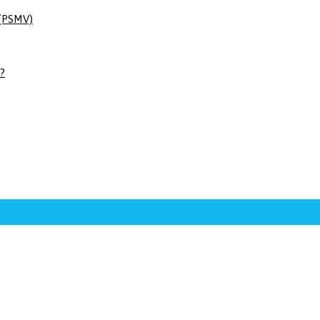
 (PSMV)
 ?