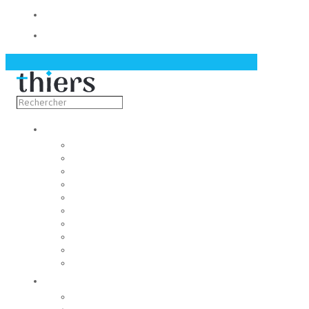
Contact
Actualités
Découvrir
Capitale de la coutellerie
Musée de la coutellerie
Cité des couteliers
Centre d’art contemporain
Coutellia
La Vallée des Rouets
Notre patrimoine
Fondation du patrimoine
Maison du tourisme
Jumelage
Vivre
Etat-Civil