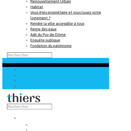
Renouvellement Urbain
Habitat
Vous êtes propriétaire et vous louez votre
logement ?
Rendre la ville accessible à tous
Régie des eaux
Adil du Puy-de-Dôme
Enquête publique
Fondation du patrimoine
Découvrir
Capitale de la coutellerie
Musée de la coutellerie