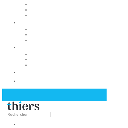
Rechercher un local
Nos commerces
Wiker
Construire
Urbanisme
Nos grands projets
Régie des eaux
La Mairie
Les conseils municipaux
Les élus
Recrutement
Contact
Actualités
Découvrir