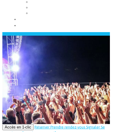
Les conseils municipaux
Les élus
Recrutement
Contact
Actualités
Accès en 1-clic
Réserver
Prendre rendez-vous
Signaler
Se