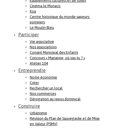
Equipements culturels et de loisirs
Cinéma le Monaco
Iloa
Centre historique du monde sapeurs-
pompiers
Le Moulin Bleu
Participer
Vie associative
Nos associations
Conseil Municipal des Enfants
Concours « Marianne, où vas-tu ? »
Atelier 104
Entreprendre
Notre économie
Créer
Rechercher un local
Nos commerces
Dérogation au repos dominical
Construire
Urbanisme
Révision du Plan de Sauvegarde et de Mise
en Valeur (PSMV)