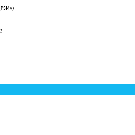
 (PSMV)
 ?