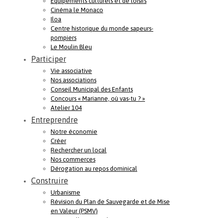
Equipements culturels et de loisirs
Cinéma le Monaco
Iloa
Centre historique du monde sapeurs-
pompiers
Le Moulin Bleu
Participer
Vie associative
Nos associations
Conseil Municipal des Enfants
Concours « Marianne, où vas-tu ? »
Atelier 104
Entreprendre
Notre économie
Créer
Rechercher un local
Nos commerces
Dérogation au repos dominical
Construire
Urbanisme
Révision du Plan de Sauvegarde et de Mise
en Valeur (PSMV)