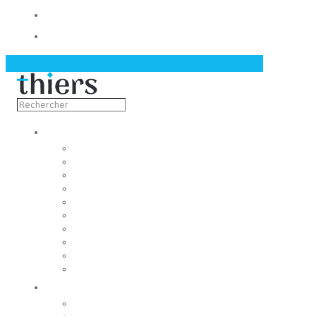
Contact
Actualités
Découvrir
Capitale de la coutellerie
Musée de la coutellerie
Cité des couteliers
Centre d’art contemporain
Coutellia
La Vallée des Rouets
Notre patrimoine
Fondation du patrimoine
Maison du tourisme
Jumelage
Vivre
Etat-Civil