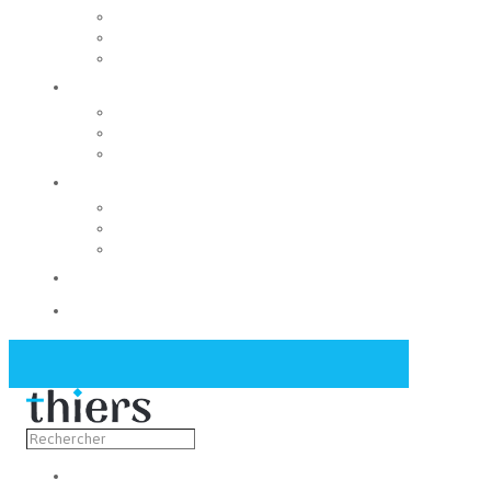
Rechercher un local
Nos commerces
Wiker
Construire
Urbanisme
Nos grands projets
Régie des eaux
La Mairie
Les conseils municipaux
Les élus
Recrutement
Contact
Actualités
Découvrir