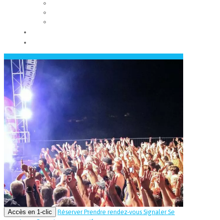
Les conseils municipaux
Les élus
Recrutement
Contact
Actualités
Accès en 1-clic
Réserver
Prendre rendez-vous
Signaler
Se