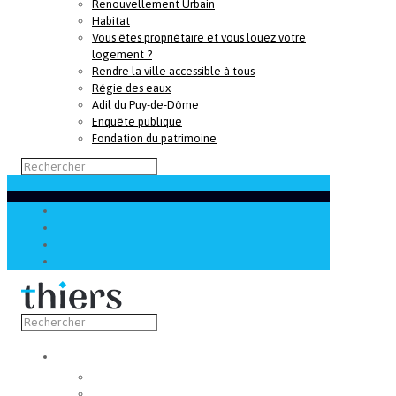
Renouvellement Urbain
Habitat
Vous êtes propriétaire et vous louez votre
logement ?
Rendre la ville accessible à tous
Régie des eaux
Adil du Puy-de-Dôme
Enquête publique
Fondation du patrimoine
Découvrir
Capitale de la coutellerie
Musée de la coutellerie