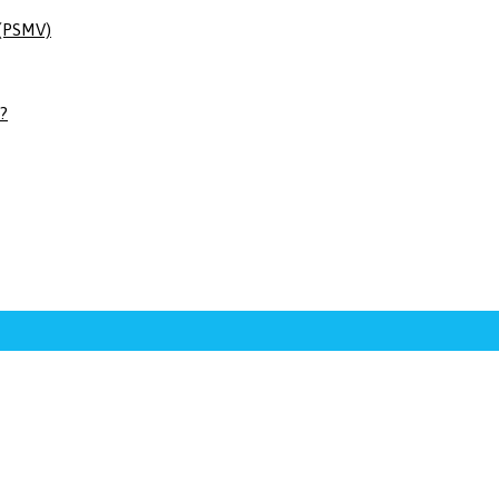
 (PSMV)
 ?