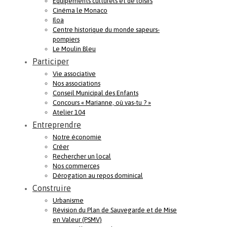
Equipements culturels et de loisirs
Cinéma le Monaco
Iloa
Centre historique du monde sapeurs-
pompiers
Le Moulin Bleu
Participer
Vie associative
Nos associations
Conseil Municipal des Enfants
Concours « Marianne, où vas-tu ? »
Atelier 104
Entreprendre
Notre économie
Créer
Rechercher un local
Nos commerces
Dérogation au repos dominical
Construire
Urbanisme
Révision du Plan de Sauvegarde et de Mise
en Valeur (PSMV)