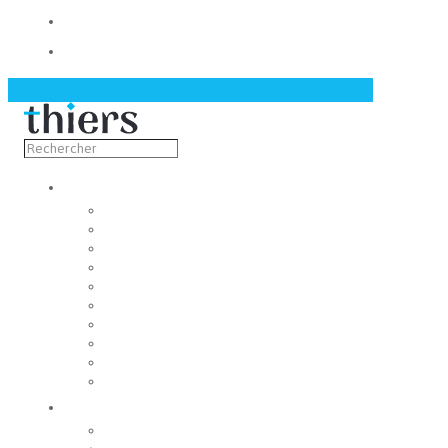
Contact
Actualités
Découvrir
Capitale de la coutellerie
Musée de la coutellerie
Cité des couteliers
Centre d’art contemporain
Coutellia
La Vallée des Rouets
Notre patrimoine
Fondation du patrimoine
Maison du tourisme
Jumelage
Vivre
Etat-Civil