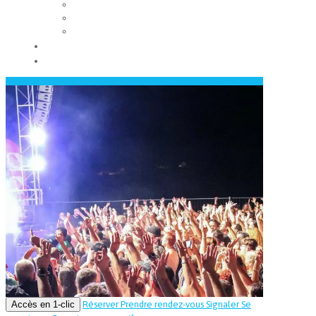
Les conseils municipaux
Les élus
Recrutement
Contact
Actualités
Accès en 1-clic
Réserver
Prendre rendez-vous
Signaler
Se