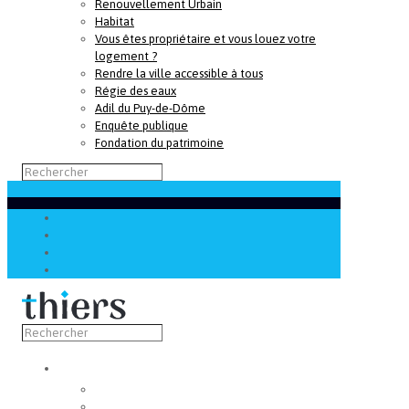
Renouvellement Urbain
Habitat
Vous êtes propriétaire et vous louez votre
logement ?
Rendre la ville accessible à tous
Régie des eaux
Adil du Puy-de-Dôme
Enquête publique
Fondation du patrimoine
Découvrir
Capitale de la coutellerie
Musée de la coutellerie