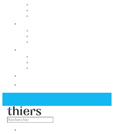
Rechercher un local
Nos commerces
Wiker
Construire
Urbanisme
Nos grands projets
Régie des eaux
La Mairie
Les conseils municipaux
Les élus
Recrutement
Contact
Actualités
Découvrir