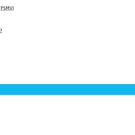
 (PSMV)
 ?