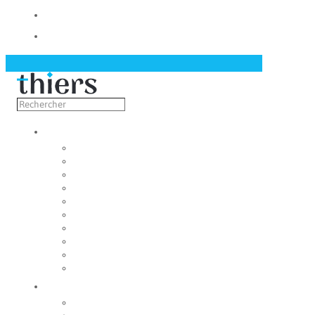
Contact
Actualités
Découvrir
Capitale de la coutellerie
Musée de la coutellerie
Cité des couteliers
Centre d’art contemporain
Coutellia
La Vallée des Rouets
Notre patrimoine
Fondation du patrimoine
Maison du tourisme
Jumelage
Vivre
Etat-Civil