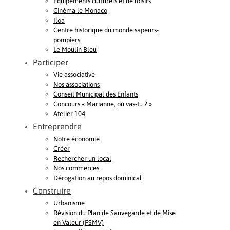
Equipements culturels et de loisirs
Cinéma le Monaco
Iloa
Centre historique du monde sapeurs-
pompiers
Le Moulin Bleu
Participer
Vie associative
Nos associations
Conseil Municipal des Enfants
Concours « Marianne, où vas-tu ? »
Atelier 104
Entreprendre
Notre économie
Créer
Rechercher un local
Nos commerces
Dérogation au repos dominical
Construire
Urbanisme
Révision du Plan de Sauvegarde et de Mise
en Valeur (PSMV)