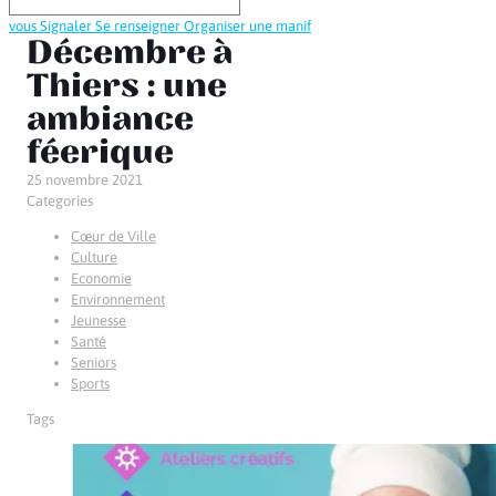
vous
Signaler
Se renseigner
Organiser une manif
Décembre à
Thiers : une
ambiance
féerique
25 novembre 2021
Categories
Cœur de Ville
Culture
Economie
Environnement
Jeunesse
Santé
Seniors
Sports
Tags