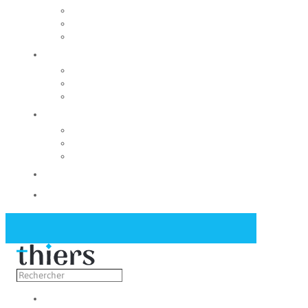
Rechercher un local
Nos commerces
Wiker
Construire
Urbanisme
Nos grands projets
Régie des eaux
La Mairie
Les conseils municipaux
Les élus
Recrutement
Contact
Actualités
Découvrir