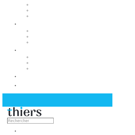
Rechercher un local
Nos commerces
Wiker
Construire
Urbanisme
Nos grands projets
Régie des eaux
La Mairie
Les conseils municipaux
Les élus
Recrutement
Contact
Actualités
Découvrir