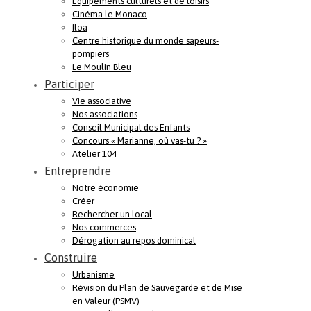
Equipements culturels et de loisirs
Cinéma le Monaco
Iloa
Centre historique du monde sapeurs-
pompiers
Le Moulin Bleu
Participer
Vie associative
Nos associations
Conseil Municipal des Enfants
Concours « Marianne, où vas-tu ? »
Atelier 104
Entreprendre
Notre économie
Créer
Rechercher un local
Nos commerces
Dérogation au repos dominical
Construire
Urbanisme
Révision du Plan de Sauvegarde et de Mise
en Valeur (PSMV)