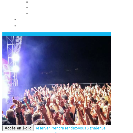
Les conseils municipaux
Les élus
Recrutement
Contact
Actualités
Accès en 1-clic
Réserver
Prendre rendez-vous
Signaler
Se