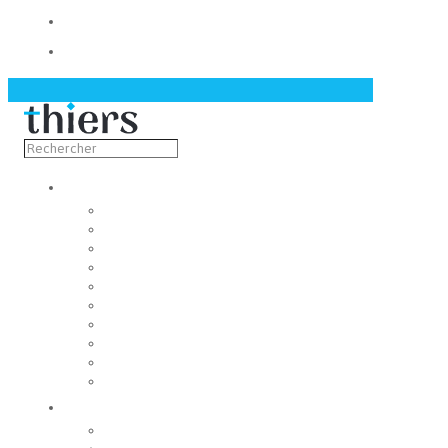
Contact
Actualités
Découvrir
Capitale de la coutellerie
Musée de la coutellerie
Cité des couteliers
Centre d’art contemporain
Coutellia
La Vallée des Rouets
Notre patrimoine
Fondation du patrimoine
Maison du tourisme
Jumelage
Vivre
Etat-Civil