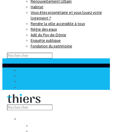
Renouvellement Urbain
Habitat
Vous êtes propriétaire et vous louez votre
logement ?
Rendre la ville accessible à tous
Régie des eaux
Adil du Puy-de-Dôme
Enquête publique
Fondation du patrimoine
Découvrir
Capitale de la coutellerie
Musée de la coutellerie