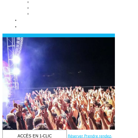
Les conseils municipaux
Les élus
Recrutement
Contact
Actualités
ACCÈS EN 1-CLIC
Réserver
Prendre rendez-