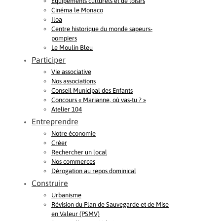
Equipements culturels et de loisirs
Cinéma le Monaco
Iloa
Centre historique du monde sapeurs-
pompiers
Le Moulin Bleu
Participer
Vie associative
Nos associations
Conseil Municipal des Enfants
Concours « Marianne, où vas-tu ? »
Atelier 104
Entreprendre
Notre économie
Créer
Rechercher un local
Nos commerces
Dérogation au repos dominical
Construire
Urbanisme
Révision du Plan de Sauvegarde et de Mise
en Valeur (PSMV)