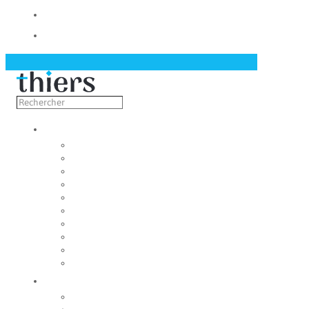
Contact
Actualités
Découvrir
Capitale de la coutellerie
Musée de la coutellerie
Cité des couteliers
Centre d’art contemporain
Coutellia
La Vallée des Rouets
Notre patrimoine
Fondation du patrimoine
Maison du tourisme
Jumelage
Vivre
Etat-Civil