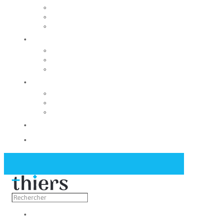
Rechercher un local
Nos commerces
Wiker
Construire
Urbanisme
Nos grands projets
Régie des eaux
La Mairie
Les conseils municipaux
Les élus
Recrutement
Contact
Actualités
Découvrir