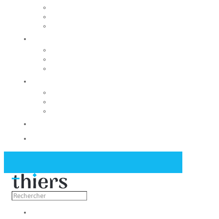
Rechercher un local
Nos commerces
Wiker
Construire
Urbanisme
Nos grands projets
Régie des eaux
La Mairie
Les conseils municipaux
Les élus
Recrutement
Contact
Actualités
Découvrir