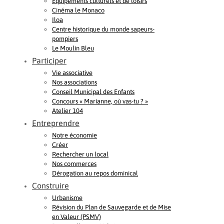
Equipements culturels et de loisirs
Cinéma le Monaco
Iloa
Centre historique du monde sapeurs-
pompiers
Le Moulin Bleu
Participer
Vie associative
Nos associations
Conseil Municipal des Enfants
Concours « Marianne, où vas-tu ? »
Atelier 104
Entreprendre
Notre économie
Créer
Rechercher un local
Nos commerces
Dérogation au repos dominical
Construire
Urbanisme
Révision du Plan de Sauvegarde et de Mise
en Valeur (PSMV)