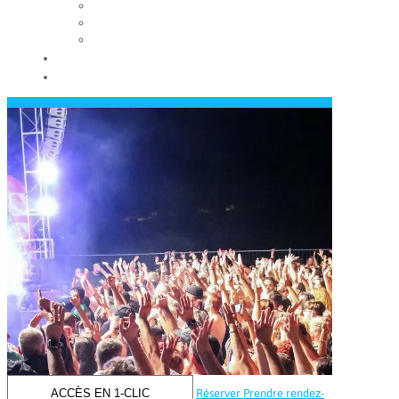
Les conseils municipaux
Les élus
Recrutement
Contact
Actualités
ACCÈS EN 1-CLIC
Réserver
Prendre rendez-