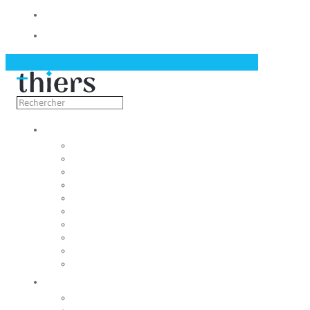
Contact
Actualités
Découvrir
Capitale de la coutellerie
Musée de la coutellerie
Cité des couteliers
Centre d’art contemporain
Coutellia
La Vallée des Rouets
Notre patrimoine
Fondation du patrimoine
Maison du tourisme
Jumelage
Vivre
Etat-Civil