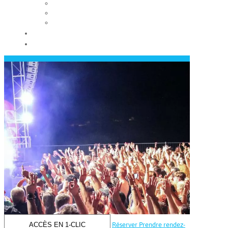
Les conseils municipaux
Les élus
Recrutement
Contact
Actualités
ACCÈS EN 1-CLIC
Réserver
Prendre rendez-