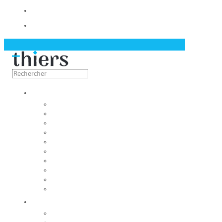
Contact
Actualités
Découvrir
Capitale de la coutellerie
Musée de la coutellerie
Cité des couteliers
Centre d’art contemporain
Coutellia
La Vallée des Rouets
Notre patrimoine
Fondation du patrimoine
Maison du tourisme
Jumelage
Vivre
Etat-Civil