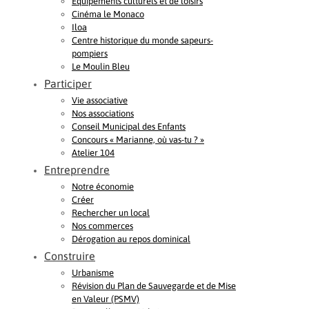
Equipements culturels et de loisirs
Cinéma le Monaco
Iloa
Centre historique du monde sapeurs-
pompiers
Le Moulin Bleu
Participer
Vie associative
Nos associations
Conseil Municipal des Enfants
Concours « Marianne, où vas-tu ? »
Atelier 104
Entreprendre
Notre économie
Créer
Rechercher un local
Nos commerces
Dérogation au repos dominical
Construire
Urbanisme
Révision du Plan de Sauvegarde et de Mise
en Valeur (PSMV)