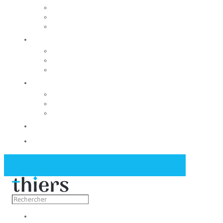
Rechercher un local
Nos commerces
Wiker
Construire
Urbanisme
Nos grands projets
Régie des eaux
La Mairie
Les conseils municipaux
Les élus
Recrutement
Contact
Actualités
Découvrir