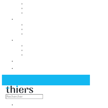
Rechercher un local
Nos commerces
Wiker
Construire
Urbanisme
Nos grands projets
Régie des eaux
La Mairie
Les conseils municipaux
Les élus
Recrutement
Contact
Actualités
Découvrir