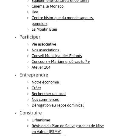
Equipements culturels et de loisirs
Cinéma le Monaco
Iloa
Centre historique du monde sapeurs-
pompiers
Le Moulin Bleu
Participer
Vie associative
Nos associations
Conseil Municipal des Enfants
Concours « Marianne, où vas-tu ? »
Atelier 104
Entreprendre
Notre économie
Créer
Rechercher un local
Nos commerces
Dérogation au repos dominical
Construire
Urbanisme
Révision du Plan de Sauvegarde et de Mise
en Valeur (PSMV)