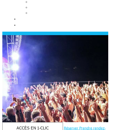
Les conseils municipaux
Les élus
Recrutement
Contact
Actualités
ACCÈS EN 1-CLIC
Réserver
Prendre rendez-