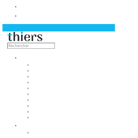
Contact
Actualités
Découvrir
Capitale de la coutellerie
Musée de la coutellerie
Cité des couteliers
Centre d’art contemporain
Coutellia
La Vallée des Rouets
Notre patrimoine
Fondation du patrimoine
Maison du tourisme
Jumelage
Vivre
Etat-Civil