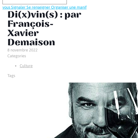
vous
Signaler
Se renseigner
Organiser une manif
Di(x)vin(s) : par
François-
Xavier
Demaison
8 novembre 2022
Categories
Culture
Tags