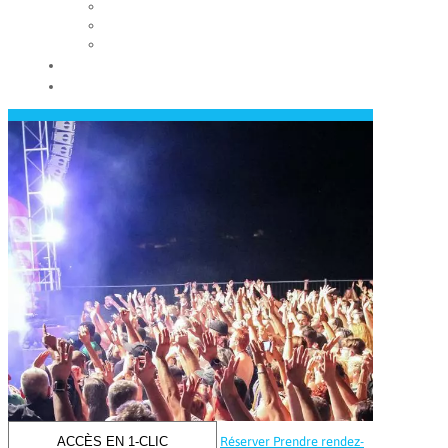
Les conseils municipaux
Les élus
Recrutement
Contact
Actualités
ACCÈS EN 1-CLIC
Réserver
Prendre rendez-