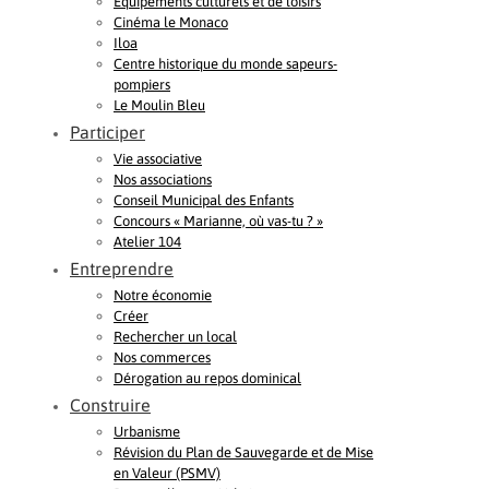
Equipements culturels et de loisirs
Cinéma le Monaco
Iloa
Centre historique du monde sapeurs-
pompiers
Le Moulin Bleu
Participer
Vie associative
Nos associations
Conseil Municipal des Enfants
Concours « Marianne, où vas-tu ? »
Atelier 104
Entreprendre
Notre économie
Créer
Rechercher un local
Nos commerces
Dérogation au repos dominical
Construire
Urbanisme
Révision du Plan de Sauvegarde et de Mise
en Valeur (PSMV)