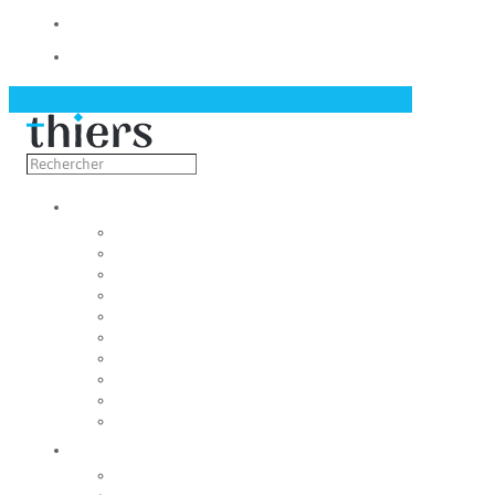
Contact
Actualités
Découvrir
Capitale de la coutellerie
Musée de la coutellerie
Cité des couteliers
Centre d’art contemporain
Coutellia
La Vallée des Rouets
Notre patrimoine
Fondation du patrimoine
Maison du tourisme
Jumelage
Vivre
Etat-Civil