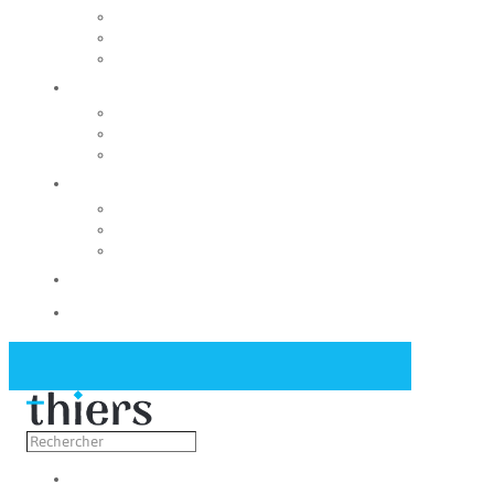
Rechercher un local
Nos commerces
Wiker
Construire
Urbanisme
Nos grands projets
Régie des eaux
La Mairie
Les conseils municipaux
Les élus
Recrutement
Contact
Actualités
Découvrir