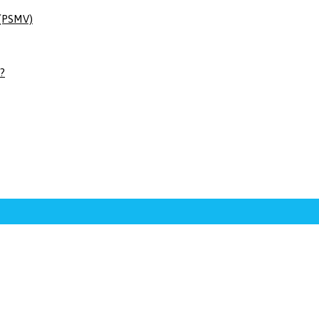
 (PSMV)
 ?