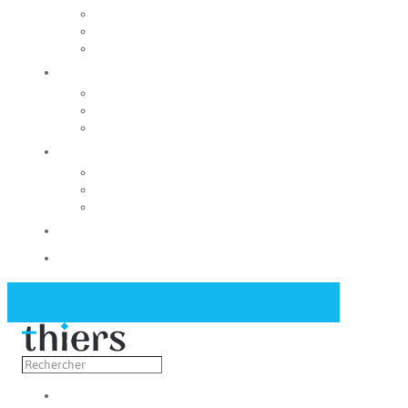
Rechercher un local
Nos commerces
Wiker
Construire
Urbanisme
Nos grands projets
Régie des eaux
La Mairie
Les conseils municipaux
Les élus
Recrutement
Contact
Actualités
Découvrir