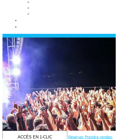
Les conseils municipaux
Les élus
Recrutement
Contact
Actualités
ACCÈS EN 1-CLIC
Réserver
Prendre rendez-