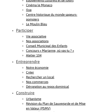
Equipements culturels et de loisirs
Cinéma le Monaco
Iloa
Centre historique du monde sapeurs-
pompiers
Le Moulin Bleu
Participer
Vie associative
Nos associations
Conseil Municipal des Enfants
Concours « Marianne, où vas-tu ? »
Atelier 104
Entreprendre
Notre économie
Créer
Rechercher un local
Nos commerces
Dérogation au repos dominical
Construire
Urbanisme
Révision du Plan de Sauvegarde et de Mise
en Valeur (PSMV)