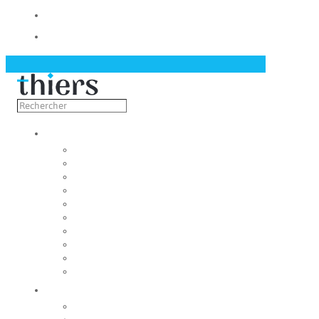
Contact
Actualités
Découvrir
Capitale de la coutellerie
Musée de la coutellerie
Cité des couteliers
Centre d’art contemporain
Coutellia
La Vallée des Rouets
Notre patrimoine
Fondation du patrimoine
Maison du tourisme
Jumelage
Vivre
Etat-Civil