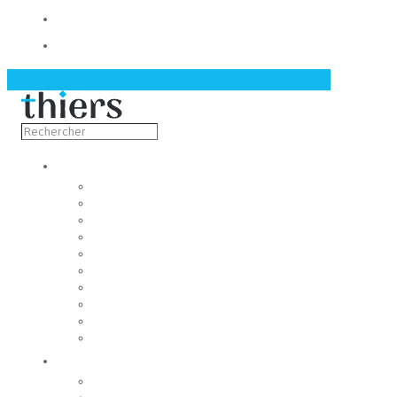
Contact
Actualités
Découvrir
Capitale de la coutellerie
Musée de la coutellerie
Cité des couteliers
Centre d’art contemporain
Coutellia
La Vallée des Rouets
Notre patrimoine
Fondation du patrimoine
Maison du tourisme
Jumelage
Vivre
Etat-Civil