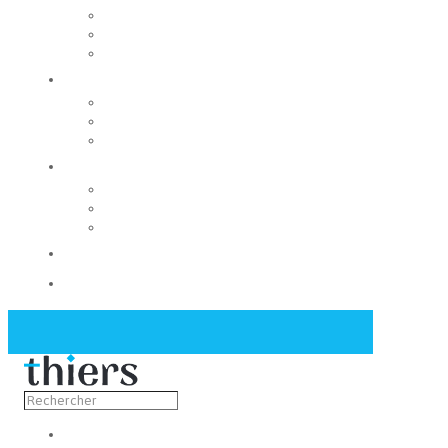
Rechercher un local
Nos commerces
Wiker
Construire
Urbanisme
Nos grands projets
Régie des eaux
La Mairie
Les conseils municipaux
Les élus
Recrutement
Contact
Actualités
Découvrir