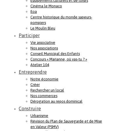
Equipements culturels et de loisirs
Cinéma le Monaco
Iloa
Centre historique du monde sapeurs-
pompiers
Le Moulin Bleu
Participer
Vie associative
Nos associations
Conseil Municipal des Enfants
Concours « Marianne, où vas-tu ? »
Atelier 104
Entreprendre
Notre économie
Créer
Rechercher un local
Nos commerces
Dérogation au repos dominical
Construire
Urbanisme
Révision du Plan de Sauvegarde et de Mise
en Valeur (PSMV)