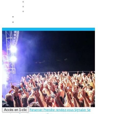
Les conseils municipaux
Les élus
Recrutement
Contact
Actualités
Accès en 1-clic
Réserver
Prendre rendez-vous
Signaler
Se