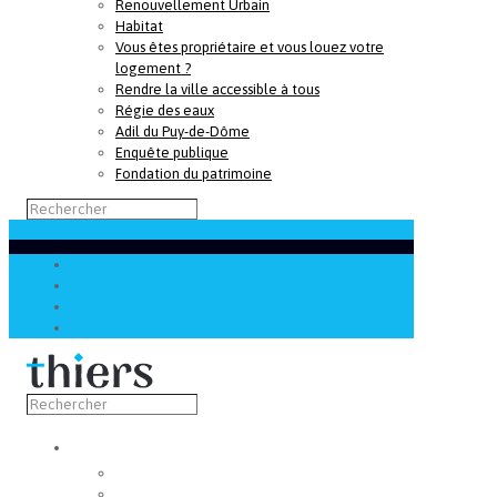
Renouvellement Urbain
Habitat
Vous êtes propriétaire et vous louez votre
logement ?
Rendre la ville accessible à tous
Régie des eaux
Adil du Puy-de-Dôme
Enquête publique
Fondation du patrimoine
Découvrir
Capitale de la coutellerie
Musée de la coutellerie