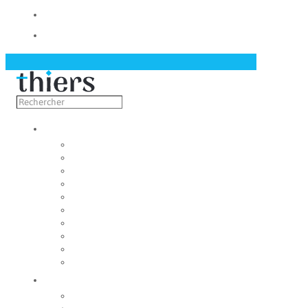
Contact
Actualités
Découvrir
Capitale de la coutellerie
Musée de la coutellerie
Cité des couteliers
Centre d’art contemporain
Coutellia
La Vallée des Rouets
Notre patrimoine
Fondation du patrimoine
Maison du tourisme
Jumelage
Vivre
Etat-Civil