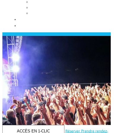
Les conseils municipaux
Les élus
Recrutement
Contact
Actualités
ACCÈS EN 1-CLIC
Réserver
Prendre rendez-