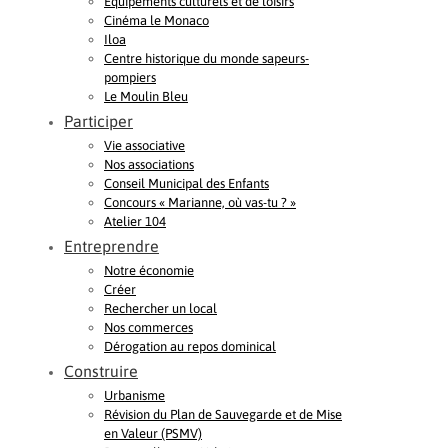
Equipements culturels et de loisirs
Cinéma le Monaco
Iloa
Centre historique du monde sapeurs-
pompiers
Le Moulin Bleu
Participer
Vie associative
Nos associations
Conseil Municipal des Enfants
Concours « Marianne, où vas-tu ? »
Atelier 104
Entreprendre
Notre économie
Créer
Rechercher un local
Nos commerces
Dérogation au repos dominical
Construire
Urbanisme
Révision du Plan de Sauvegarde et de Mise
en Valeur (PSMV)