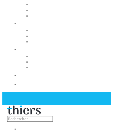
Rechercher un local
Nos commerces
Wiker
Construire
Urbanisme
Nos grands projets
Régie des eaux
La Mairie
Les conseils municipaux
Les élus
Recrutement
Contact
Actualités
Découvrir