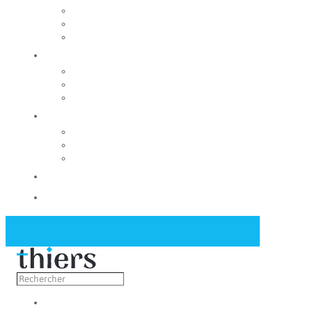
Rechercher un local
Nos commerces
Wiker
Construire
Urbanisme
Nos grands projets
Régie des eaux
La Mairie
Les conseils municipaux
Les élus
Recrutement
Contact
Actualités
Découvrir