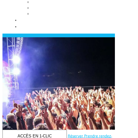
Les conseils municipaux
Les élus
Recrutement
Contact
Actualités
ACCÈS EN 1-CLIC
Réserver
Prendre rendez-