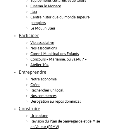
Equipements culturels et de loisirs
Cinéma le Monaco
Iloa
Centre historique du monde sapeurs-
pompiers
Le Moulin Bleu
Participer
Vie associative
Nos associations
Conseil Municipal des Enfants
Concours « Marianne, où vas-tu ? »
Atelier 104
Entreprendre
Notre économie
Créer
Rechercher un local
Nos commerces
Dérogation au repos dominical
Construire
Urbanisme
Révision du Plan de Sauvegarde et de Mise
en Valeur (PSMV)