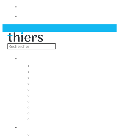
Contact
Actualités
Découvrir
Capitale de la coutellerie
Musée de la coutellerie
Cité des couteliers
Centre d’art contemporain
Coutellia
La Vallée des Rouets
Notre patrimoine
Fondation du patrimoine
Maison du tourisme
Jumelage
Vivre
Etat-Civil