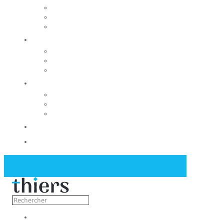
Rechercher un local
Nos commerces
Wiker
Construire
Urbanisme
Nos grands projets
Régie des eaux
La Mairie
Les conseils municipaux
Les élus
Recrutement
Contact
Actualités
Découvrir