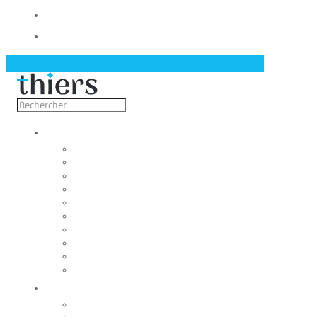
Contact
Actualités
Découvrir
Capitale de la coutellerie
Musée de la coutellerie
Cité des couteliers
Centre d’art contemporain
Coutellia
La Vallée des Rouets
Notre patrimoine
Fondation du patrimoine
Maison du tourisme
Jumelage
Vivre
Etat-Civil