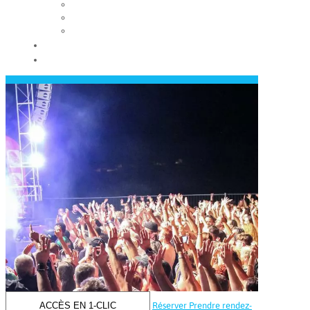
Les conseils municipaux
Les élus
Recrutement
Contact
Actualités
ACCÈS EN 1-CLIC
Réserver
Prendre rendez-