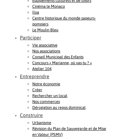
Equipements culturels et de loisirs
Cinéma le Monaco
Iloa
Centre historique du monde sapeurs-
pompiers
Le Moulin Bleu
Participer
Vie associative
Nos associations
Conseil Municipal des Enfants
Concours « Marianne, où vas-tu ? »
Atelier 104
Entreprendre
Notre économie
Créer
Rechercher un local
Nos commerces
Dérogation au repos dominical
Construire
Urbanisme
Révision du Plan de Sauvegarde et de Mise
en Valeur (PSMV)