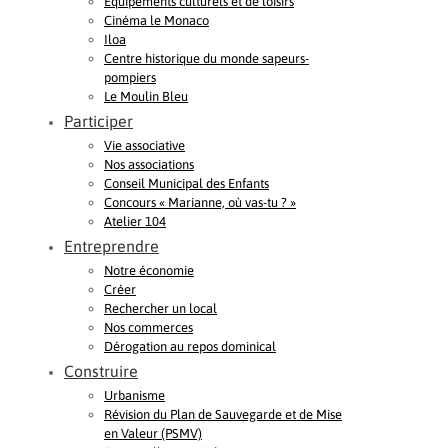
Equipements culturels et de loisirs
Cinéma le Monaco
Iloa
Centre historique du monde sapeurs-
pompiers
Le Moulin Bleu
Participer
Vie associative
Nos associations
Conseil Municipal des Enfants
Concours « Marianne, où vas-tu ? »
Atelier 104
Entreprendre
Notre économie
Créer
Rechercher un local
Nos commerces
Dérogation au repos dominical
Construire
Urbanisme
Révision du Plan de Sauvegarde et de Mise
en Valeur (PSMV)