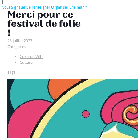
vous
Signaler
Se renseigner
Organiser une manif
Merci pour ce
festival de folie
!
28 juillet 2023
Categories
Cœur de Ville
Culture
Tags