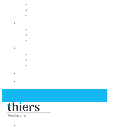
Rechercher un local
Nos commerces
Wiker
Construire
Urbanisme
Nos grands projets
Régie des eaux
La Mairie
Les conseils municipaux
Les élus
Recrutement
Contact
Actualités
Découvrir