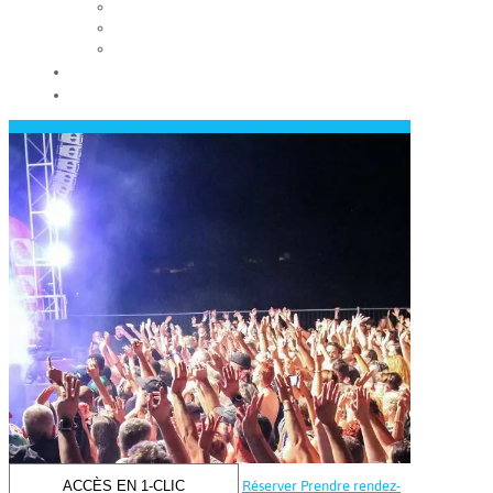
Les conseils municipaux
Les élus
Recrutement
Contact
Actualités
ACCÈS EN 1-CLIC
Réserver
Prendre rendez-