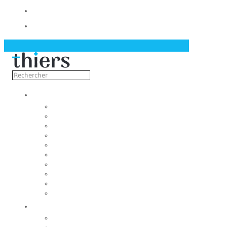
Contact
Actualités
Découvrir
Capitale de la coutellerie
Musée de la coutellerie
Cité des couteliers
Centre d’art contemporain
Coutellia
La Vallée des Rouets
Notre patrimoine
Fondation du patrimoine
Maison du tourisme
Jumelage
Vivre
Etat-Civil