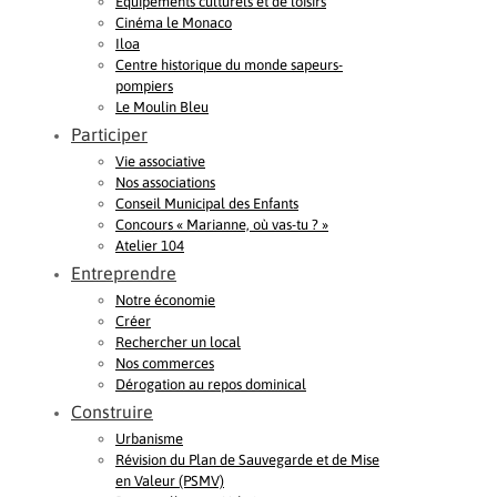
Equipements culturels et de loisirs
Cinéma le Monaco
Iloa
Centre historique du monde sapeurs-
pompiers
Le Moulin Bleu
Participer
Vie associative
Nos associations
Conseil Municipal des Enfants
Concours « Marianne, où vas-tu ? »
Atelier 104
Entreprendre
Notre économie
Créer
Rechercher un local
Nos commerces
Dérogation au repos dominical
Construire
Urbanisme
Révision du Plan de Sauvegarde et de Mise
en Valeur (PSMV)