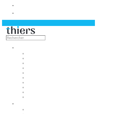
Contact
Actualités
Découvrir
Capitale de la coutellerie
Musée de la coutellerie
Cité des couteliers
Centre d’art contemporain
Coutellia
La Vallée des Rouets
Notre patrimoine
Fondation du patrimoine
Maison du tourisme
Jumelage
Vivre
Etat-Civil