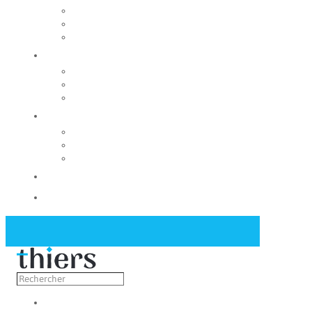
Rechercher un local
Nos commerces
Wiker
Construire
Urbanisme
Nos grands projets
Régie des eaux
La Mairie
Les conseils municipaux
Les élus
Recrutement
Contact
Actualités
Découvrir