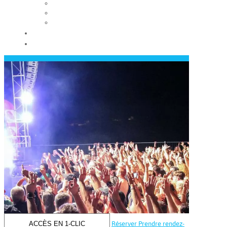
Les conseils municipaux
Les élus
Recrutement
Contact
Actualités
ACCÈS EN 1-CLIC
Réserver
Prendre rendez-